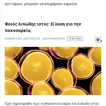
κυττάρων, μπορούν να επιφέρουν καρκίνο.
Φαιός λιπώδης ιστός: Η λύση για την
παχυσαρκία;
E
ΣΑΜΑΡΆ ΖΩΉ, ΔΙΑΙΤΟΛΌΓΟΣ - ΔΙΑΤΡΟΦΟΛΌΓΟΣ
ΓΕΝΕΤΙΚΉ
Έχει παρατηρηθεί πως τα θηλαστικά πέραν του λιπώδη ιστού