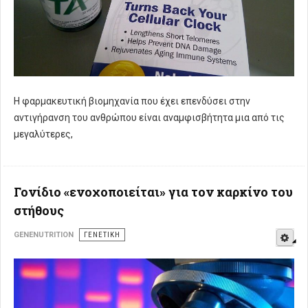
Η φαρμακευτική βιομηχανία που έχει επενδύσει στην
αντιγήρανση του ανθρώπου είναι αναμφισβήτητα μια από τις
μεγαλύτερες,
Γονίδιο «ενοχοποιείται» για τον καρκίνο του
στήθους
E
GENENUTRITION
ΓΕΝΕΤΙΚΉ