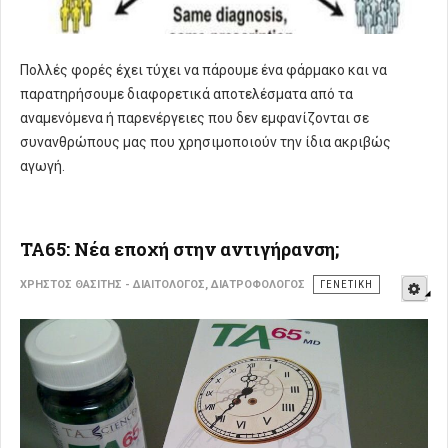
Πολλές φορές έχει τύχει να πάρουμε ένα φάρμακο και να
παρατηρήσουμε διαφορετικά αποτελέσματα από τα
αναμενόμενα ή παρενέργειες που δεν εμφανίζονται σε
συνανθρώπους μας που χρησιμοποιούν την ίδια ακριβώς
αγωγή.
TA65: Νέα εποχή στην αντιγήρανση;
E
ΧΡΉΣΤΟΣ ΘΑΣΊΤΗΣ - ΔΙΑΙΤΟΛΌΓΟΣ, ΔΙΑΤΡΟΦΟΛΌΓΟΣ
ΓΕΝΕΤΙΚΉ