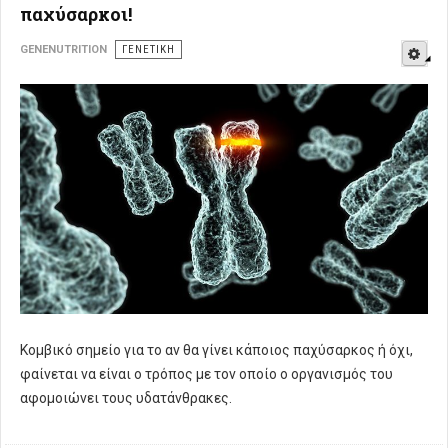
παχύσαρκοι!
E
GENENUTRITION
ΓΕΝΕΤΙΚΉ
Κομβικό σημείο για το αν θα γίνει κάποιος παχύσαρκος ή όχι,
φαίνεται να είναι ο τρόπος με τον οποίο ο οργανισμός του
αφομοιώνει τους υδατάνθρακες.