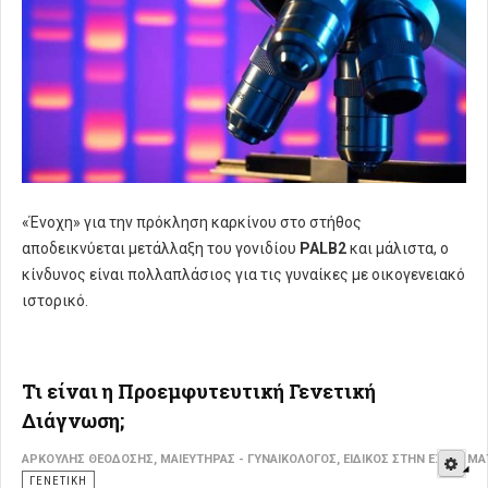
«Ένοχη» για την πρόκληση καρκίνου στο στήθος
αποδεικνύεται μετάλλαξη του γονιδίου
PALB2
και μάλιστα, ο
κίνδυνος είναι πολλαπλάσιος για τις γυναίκες με οικογενειακό
ιστορικό.
Τι είναι η Προεμφυτευτική Γενετική
Διάγνωση;
E
ΑΡΚΟΥΛΉΣ ΘΕΟΔΌΣΗΣ, ΜΑΙΕΥΤΉΡΑΣ - ΓΥΝΑΙΚΟΛΌΓΟΣ, ΕΙΔΙΚΌΣ ΣΤΗΝ ΕΞΩΣΩΜ
ΓΕΝΕΤΙΚΉ