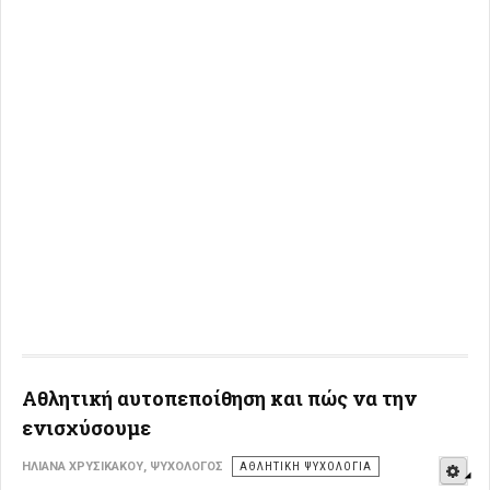
Αθλητική αυτοπεποίθηση και πώς να την
ενισχύσουμε
E
ΗΛΙΆΝΑ ΧΡΥΣΙΚΆΚΟΥ, ΨΥΧΟΛΌΓΟΣ
ΑΘΛΗΤΙΚΉ ΨΥΧΟΛΟΓΊΑ