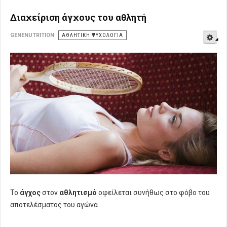
Διαχείριση άγχους του αθλητή
E
GENENUTRITION
ΑΘΛΗΤΙΚΉ ΨΥΧΟΛΟΓΊΑ
Το
άγχος
στον
αθλητισμό
οφείλεται συνήθως στο φόβο του
αποτελέσματος του αγώνα.