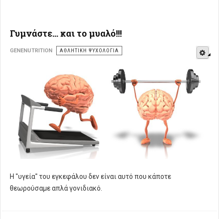
Γυμνάστε… και το μυαλό!!!
E
GENENUTRITION
ΑΘΛΗΤΙΚΉ ΨΥΧΟΛΟΓΊΑ
Η "υγεία" του εγκεφάλου δεν είναι αυτό που κάποτε
θεωρούσαμε απλά γονιδιακό.