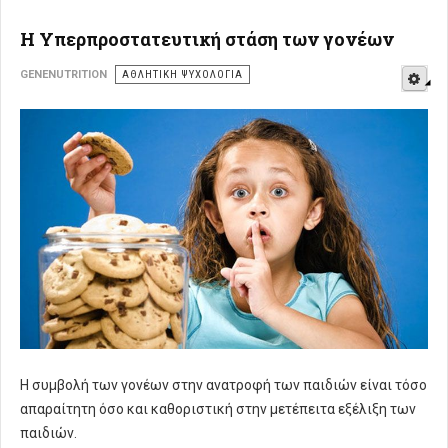
Η Υπερπροστατευτική στάση των γονέων
E
GENENUTRITION
ΑΘΛΗΤΙΚΉ ΨΥΧΟΛΟΓΊΑ
Η συμβολή των γονέων στην ανατροφή των παιδιών είναι τόσο
απαραίτητη όσο και καθοριστική στην μετέπειτα εξέλιξη των
παιδιών.