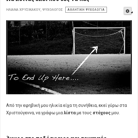
E
ΗΛΙΆΝΑ ΧΡΥΣΙΚΆΚΟΥ, ΨΥΧΟΛΌΓΟΣ
ΑΘΛΗΤΙΚΉ ΨΥΧΟΛΟΓΊΑ
Από την εφηβική μου ηλικία είχα τη συνήθεια, εκεί γύρω στα
Χριστούγεννα, να γράφω μια
λίστα
με τους
στόχους
μου.