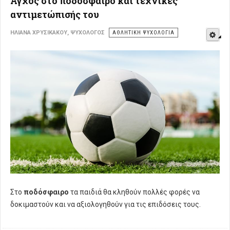
Άγχος στο ποδόσφαιρο και τεχνικές
αντιμετώπισής του
E
ΗΛΙΆΝΑ ΧΡΥΣΙΚΆΚΟΥ, ΨΥΧΟΛΌΓΟΣ
ΑΘΛΗΤΙΚΉ ΨΥΧΟΛΟΓΊΑ
Στο
ποδόσφαιρο
τα παιδιά θα κληθούν πολλές φορές να
δοκιμαστούν και να αξιολογηθούν για τις επιδόσεις τους.