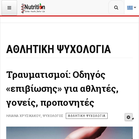
Αναζήτηση...
ΒΡΊΣΚΕΣΤΕ ΕΔΏ:
ΑΡΧΙΚΉ
ΆΣΚΗΣΗ
ΑΘΛΗΤΙΚΉ ΨΥΧΟΛΟΓΊΑ
ΑΘΛΗΤΙΚΉ ΨΥΧΟΛΟΓΊΑ
Τραυματισμοί: Οδηγός
«επιβίωσης» για αθλητές,
γονείς, προπονητές
E
ΗΛΙΆΝΑ ΧΡΥΣΙΚΆΚΟΥ, ΨΥΧΟΛΌΓΟΣ
ΑΘΛΗΤΙΚΉ ΨΥΧΟΛΟΓΊΑ