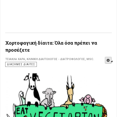
Χορτοφαγική δίαιτα: Όλα όσα πρέπει να
προσέξετε
E
ΤΣΙΆΚΛΑ ΧΑΡΆ, ΚΛΙΝΙΚΉ ΔΙΑΙΤΟΛΌΓΟΣ - ΔΙΑΤΡΟΦΟΛΌΓΟΣ, MSC.
ΔΙΆΣΗΜΕΣ ΔΊΑΙΤΕΣ