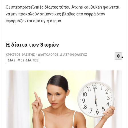
Οι υπερπρωτεϊνικές δίαιτες τύπου Atkins και Dukan
φαίνεται
να μην προκαλούν σημαντικές βλάβες στα νεφρά όταν
εφαρμόζονται από υγιή άτομα.
Η δίαιτα των 3 ωρών
E
ΧΡΉΣΤΟΣ ΘΑΣΊΤΗΣ - ΔΙΑΙΤΟΛΌΓΟΣ, ΔΙΑΤΡΟΦΟΛΌΓΟΣ
ΔΙΆΣΗΜΕΣ ΔΊΑΙΤΕΣ