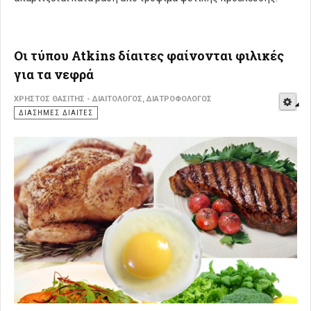
Οι τύπου Atkins δίαιτες φαίνονται φιλικές
για τα νεφρά
E
ΧΡΉΣΤΟΣ ΘΑΣΊΤΗΣ - ΔΙΑΙΤΟΛΌΓΟΣ, ΔΙΑΤΡΟΦΟΛΌΓΟΣ
ΔΙΆΣΗΜΕΣ ΔΊΑΙΤΕΣ