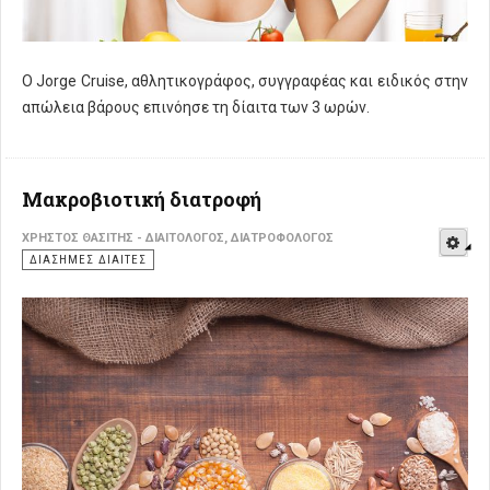
Ο Jorge Cruise, αθλητικογράφος, συγγραφέας και ειδικός στην
απώλεια βάρους επινόησε τη δίαιτα των 3 ωρών.
Μακροβιοτική διατροφή
E
ΧΡΉΣΤΟΣ ΘΑΣΊΤΗΣ - ΔΙΑΙΤΟΛΌΓΟΣ, ΔΙΑΤΡΟΦΟΛΌΓΟΣ
ΔΙΆΣΗΜΕΣ ΔΊΑΙΤΕΣ