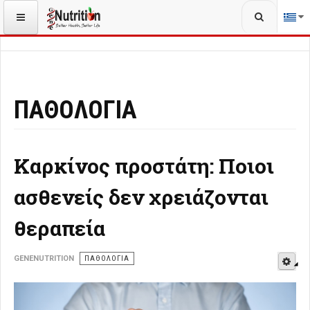
Αναζήτηση...
ΒΡΊΣΚΕΣΤΕ ΕΔΏ:
ΑΡΧΙΚΉ
ΥΓΕΊΑ
ΠΑΘΟΛΟΓΊΑ
ΠΑΘΟΛΟΓΊΑ
Καρκίνος προστάτη: Ποιοι
ασθενείς δεν χρειάζονται
θεραπεία
E
GENENUTRITION
ΠΑΘΟΛΟΓΊΑ