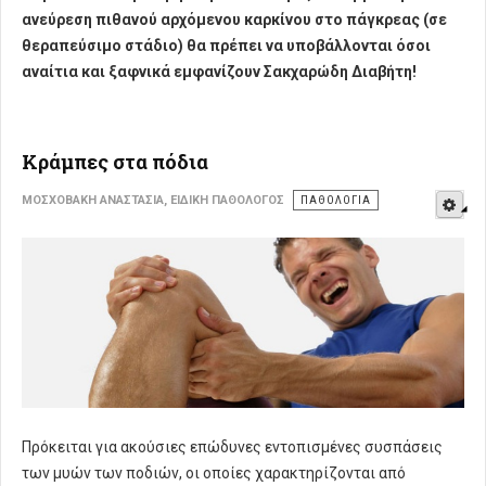
ανεύρεση πιθανού αρχόμενου καρκίνου στο πάγκρεας (σε
θεραπεύσιμο στάδιο) θα πρέπει να υποβάλλονται όσοι
αναίτια και ξαφνικά εμφανίζουν Σακχαρώδη Διαβήτη!
Κράμπες στα πόδια
E
ΜΟΣΧΟΒΆΚΗ ΑΝΑΣΤΑΣΊΑ, ΕΙΔΙΚΉ ΠΑΘΟΛΌΓΟΣ
ΠΑΘΟΛΟΓΊΑ
Πρόκειται για ακούσιες επώδυνες εντοπισμένες συσπάσεις
των μυών των ποδιών, οι οποίες χαρακτηρίζονται από