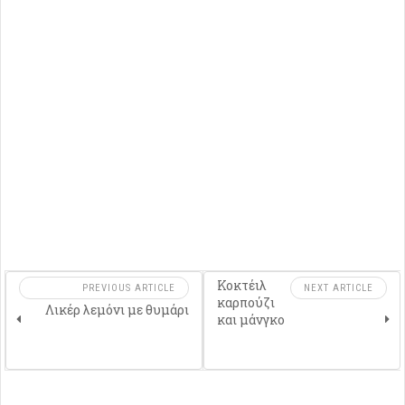
Κοκτέιλ
PREVIOUS ARTICLE
NEXT ARTICLE
καρπούζι
Λικέρ λεμόνι με θυμάρι
και μάνγκο