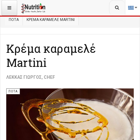
Αναζήτηση...
ΒΡΊΣΚΕΣΤΕ ΕΔΏ:
ΑΡΧΙΚΉ
ΜΑΓΕΙΡΙΚΉ
ΠΟΤΆ & ΡΟΦΉΜΑΤΑ
ΠΟΤΆ
ΚΡΈΜΑ ΚΑΡΑΜΕΛΈ MARTINI
Κρέμα καραμελέ
Martini
ΛΈΚΚΑΣ ΓΙΏΡΓΟΣ, CHEF
ΠΟΤΆ