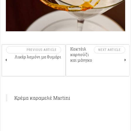
Κοκτέιλ
PREVIOUS ARTICLE
NEXT ARTICLE
καρπούζι
Λικέρ λεμόνι με θυμάρι
και μάνγκο
Κρέμα καραμελέ Martini