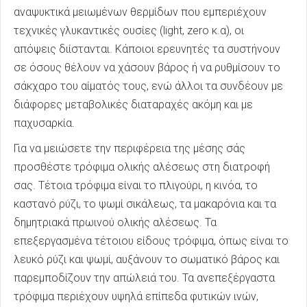
αναψυκτικά μειωμένων θερμίδων που εμπεριέχουν
τεχνικές γλυκαντικές ουσίες (light, zero κ.α), οι
απόψεις διίστανται. Κάποιοι ερευνητές τα συστήνουν
σε όσους θέλουν να χάσουν βάρος ή να ρυθμίσουν το
σάκχαρο του αίματός τους, ενώ άλλοι τα συνδέουν με
διάφορες μεταβολικές διαταραχές ακόμη και με
παχυσαρκία.
Για να μειώσετε την περιφέρεια της μέσης σάς
προσθέστε τρόφιμα ολικής αλέσεως στη διατροφή
σας. Τέτοια τρόφιμα είναι το πλιγούρι, η κινόα, το
καστανό ρύζι, το ψωμί σικάλεως, τα μακαρόνια και τα
δημητριακά πρωινού ολικής αλέσεως. Τα
επεξεργασμένα τέτοιου είδους τρόφιμα, όπως είναι το
λευκό ρύζι και ψωμί, αυξάνουν το σωματικό βάρος και
παρεμποδίζουν την απώλειά του. Τα ανεπεξέργαστα
τρόφιμα περιέχουν υψηλά επίπεδα φυτικών ινών,