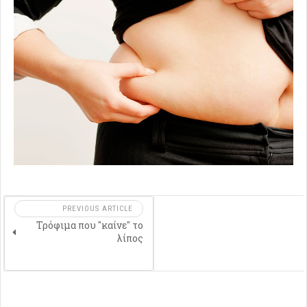
PREVIOUS ARTICLE
Τρόφιμα που "καίνε" το
λίπος