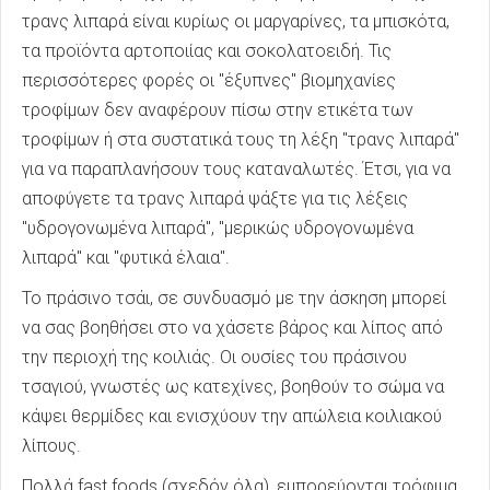
τρανς λιπαρά είναι κυρίως οι μαργαρίνες, τα μπισκότα,
τα προϊόντα αρτοποιίας και σοκολατοειδή. Τις
περισσότερες φορές οι "έξυπνες" βιομηχανίες
τροφίμων δεν αναφέρουν πίσω στην ετικέτα των
τροφίμων ή στα συστατικά τους τη λέξη "τρανς λιπαρά"
για να παραπλανήσουν τους καταναλωτές. Έτσι, για να
αποφύγετε τα τρανς λιπαρά ψάξτε για τις λέξεις
"υδρογονωμένα λιπαρά", "μερικώς υδρογονωμένα
λιπαρά" και "φυτικά έλαια".
Το πράσινο τσάι, σε συνδυασμό με την άσκηση μπορεί
να σας βοηθήσει στο να χάσετε βάρος και λίπος από
την περιοχή της κοιλιάς. Οι ουσίες του πράσινου
τσαγιού, γνωστές ως κατεχίνες, βοηθούν το σώμα να
κάψει θερμίδες και ενισχύουν την απώλεια κοιλιακού
λίπους.
Πολλά fast foods (σχεδόν όλα), εμπορεύονται τρόφιμα