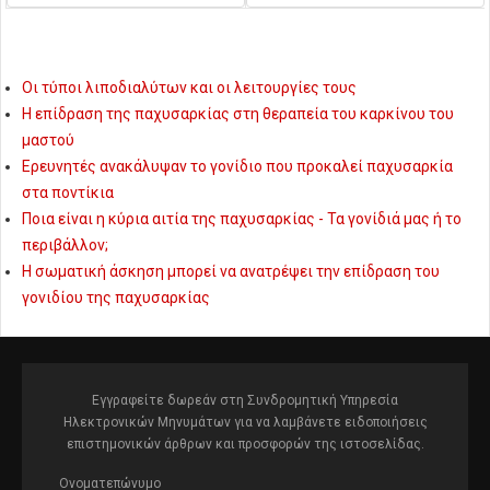
Οι τύποι λιποδιαλύτων και οι λειτουργίες τους
Η επίδραση της παχυσαρκίας στη θεραπεία του καρκίνου του
μαστού
Ερευνητές ανακάλυψαν το γονίδιο που προκαλεί παχυσαρκία
στα ποντίκια
Ποια είναι η κύρια αιτία της παχυσαρκίας - Τα γονίδιά μας ή το
περιβάλλον;
Η σωματική άσκηση μπορεί να ανατρέψει την επίδραση του
γονιδίου της παχυσαρκίας
Εγγραφείτε δωρεάν στη Συνδρομητική Υπηρεσία
Ηλεκτρονικών Μηνυμάτων για να λαμβάνετε ειδοποιήσεις
επιστημονικών άρθρων και προσφορών της ιστοσελίδας.