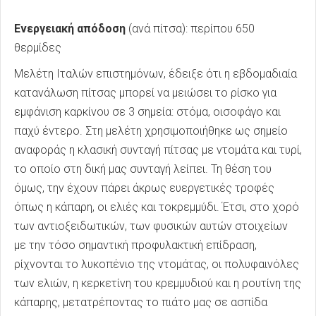
Ενεργειακή απόδοση
(ανά πίτσα): περίπου 650
θερμίδες
Μελέτη Ιταλών επιστημόνων, έδειξε ότι η εβδομαδιαία
κατανάλωση πίτσας μπορεί να μειώσει το ρίσκο για
εμφάνιση καρκίνου σε 3 σημεία: στόμα, οισοφάγο και
παχύ έντερο. Στη μελέτη χρησιμοποιήθηκε ως σημείο
αναφοράς η κλασική συνταγή πίτσας με ντομάτα και τυρί,
το οποίο στη δική μας συνταγή λείπει. Τη θέση του
όμως, την έχουν πάρει άκρως ευεργετικές τροφές
όπως η κάπαρη, οι ελιές και τοκρεμμύδι. Έτσι, στο χορό
των αντιοξειδωτικών, των φυσικών αυτών στοιχείων
με την τόσο σημαντική προφυλακτική επίδραση,
ρίχνονται το λυκοπένιο της ντομάτας, οι πολυφαινόλες
των ελιών, η κερκετίνη του κρεμμυδιού και η ρουτίνη της
κάπαρης, μετατρέποντας το πιάτο μας σε ασπίδα