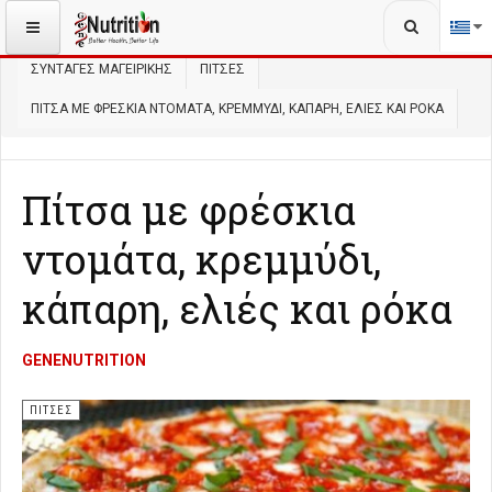
Αναζήτηση...
ΒΡΊΣΚΕΣΤΕ ΕΔΏ:
ΑΡΧΙΚΉ
ΜΑΓΕΙΡΙΚΉ
ΣΥΝΤΑΓΈΣ ΜΑΓΕΙΡΙΚΉΣ
ΠΊΤΣΕΣ
ΠΊΤΣΑ ΜΕ ΦΡΈΣΚΙΑ ΝΤΟΜΆΤΑ, ΚΡΕΜΜΎΔΙ, ΚΆΠΑΡΗ, ΕΛΙΈΣ ΚΑΙ ΡΌΚΑ
Πίτσα με φρέσκια
ντομάτα, κρεμμύδι,
κάπαρη, ελιές και ρόκα
GENENUTRITION
ΠΊΤΣΕΣ