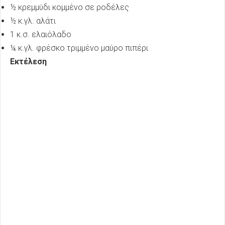
½ κρεμμύδι κομμένο σε ροδέλες
½ κ.γλ. αλάτι
1 κ.σ. ελαιόλαδο
¼ κ.γλ. φρέσκο τριμμένο μαύρο πιπέρι
Εκτέλεση