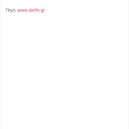
Πηγή:
www.diettv.gr