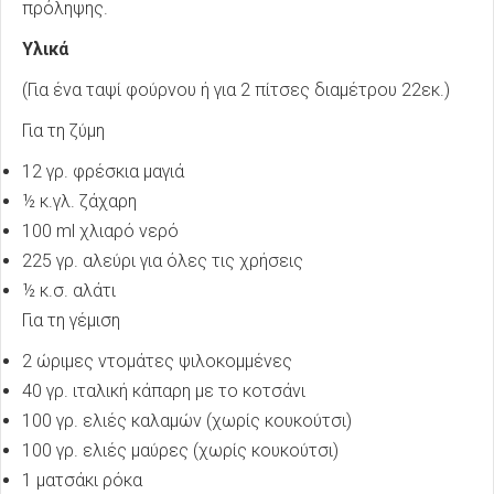
πρόληψης.
Υλικά
(Για ένα ταψί φούρνου ή για 2 πίτσες διαμέτρου 22εκ.)
Για τη ζύμη
12 γρ. φρέσκια μαγιά
½ κ.γλ. ζάχαρη
100 ml χλιαρό νερό
225 γρ. αλεύρι για όλες τις χρήσεις
½ κ.σ. αλάτι
Για τη γέμιση
2 ώριμες ντομάτες ψιλοκομμένες
40 γρ. ιταλική κάπαρη με το κοτσάνι
100 γρ. ελιές καλαμών (χωρίς κουκούτσι)
100 γρ. ελιές μαύρες (χωρίς κουκούτσι)
1 ματσάκι ρόκα