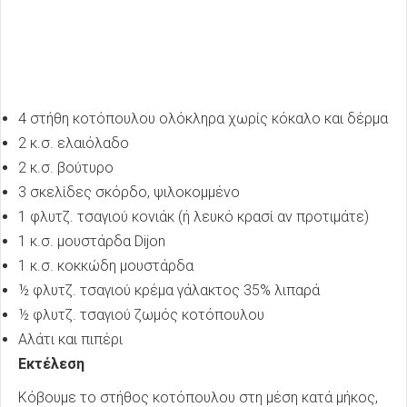
4 στήθη κοτόπουλου ολόκληρα χωρίς κόκαλο και δέρμα
2 κ.σ. ελαιόλαδο
2 κ.σ. βούτυρο
3 σκελίδες σκόρδο, ψιλοκομμένο
1 φλυτζ. τσαγιού κονιάκ (ή λευκό κρασί αν προτιμάτε)
1 κ.σ. μουστάρδα Dijon
1 κ.σ. κοκκώδη μουστάρδα
½ φλυτζ. τσαγιού κρέμα γάλακτος 35% λιπαρά
½ φλυτζ. τσαγιού ζωμός κοτόπουλου
Αλάτι και πιπέρι
Εκτέλεση
Κόβουμε το στήθος κοτόπουλου στη μέση κατά μήκος,