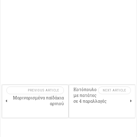
Κοτόπουλο
PREVIOUS ARTICLE
NEXT ARTICLE
με πατάτες
Μαριναρισμένα παϊδάκια
σε 4 παραλλαγές
αρνιού