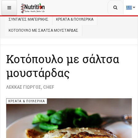
Αναζήτηση...
ΒΡΊΣΚΕΣΤΕ ΕΔΏ:
ΑΡΧΙΚΉ
ΜΑΓΕΙΡΙΚΉ
ΣΥΝΤΑΓΈΣ ΜΑΓΕΙΡΙΚΉΣ
ΚΡΈΑΤΑ & ΠΟΥΛΕΡΙΚΆ
ΚΟΤΌΠΟΥΛΟ ΜΕ ΣΆΛΤΣΑ ΜΟΥΣΤΆΡΔΑΣ
Κοτόπουλο με σάλτσα
μουστάρδας
ΛΈΚΚΑΣ ΓΙΏΡΓΟΣ, CHEF
ΚΡΈΑΤΑ & ΠΟΥΛΕΡΙΚΆ