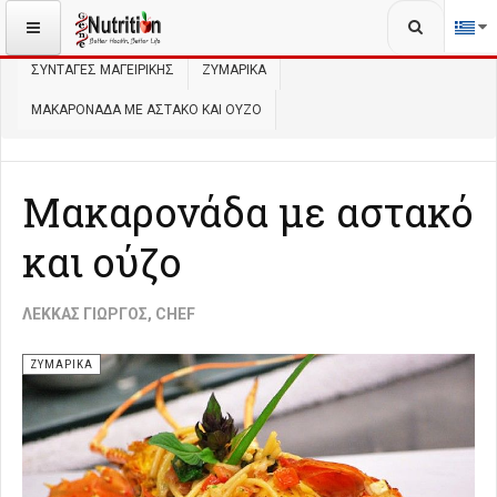
Αναζήτηση...
ΒΡΊΣΚΕΣΤΕ ΕΔΏ:
ΑΡΧΙΚΉ
ΜΑΓΕΙΡΙΚΉ
ΣΥΝΤΑΓΈΣ ΜΑΓΕΙΡΙΚΉΣ
ΖΥΜΑΡΙΚΆ
ΜΑΚΑΡΟΝΆΔΑ ΜΕ ΑΣΤΑΚΌ ΚΑΙ ΟΎΖΟ
Μακαρονάδα με αστακό
και ούζο
ΛΈΚΚΑΣ ΓΙΏΡΓΟΣ, CHEF
ΖΥΜΑΡΙΚΆ