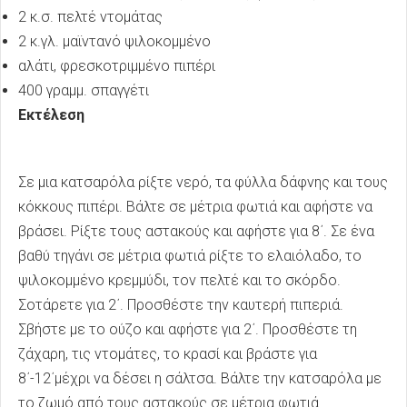
2 κ.σ. πελτέ ντομάτας
2 κ.γλ. μαϊντανό ψιλοκομμένο
αλάτι, φρεσκοτριμμένο πιπέρι
400 γραμμ. σπαγγέτι
Εκτέλεση
Σε μια κατσαρόλα ρίξτε νερό, τα φύλλα δάφνης και τους
κόκκους πιπέρι. Βάλτε σε μέτρια φωτιά και αφήστε να
βράσει. Ρίξτε τους αστακούς και αφήστε για 8΄. Σε ένα
βαθύ τηγάνι σε μέτρια φωτιά ρίξτε το ελαιόλαδο, το
ψιλοκομμένο κρεμμύδι, τον πελτέ και το σκόρδο.
Σοτάρετε για 2΄. Προσθέστε την καυτερή πιπεριά.
Σβήστε με το ούζο και αφήστε για 2΄. Προσθέστε τη
ζάχαρη, τις ντομάτες, το κρασί και βράστε για
8΄-12΄μέχρι να δέσει η σάλτσα. Βάλτε την κατσαρόλα με
το ζωμό από τους αστακούς σε μέτρια φωτιά.