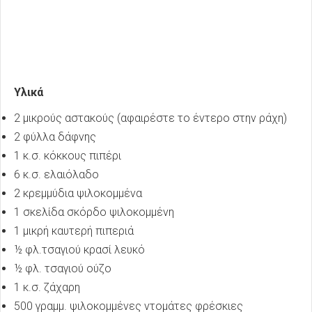
Υλικά
2 μικρούς αστακούς (αφαιρέστε το έντερο στην ράχη)
2 φύλλα δάφνης
1 κ.σ. κόκκους πιπέρι
6 κ.σ. ελαιόλαδο
2 κρεμμύδια ψιλοκομμένα
1 σκελίδα σκόρδο ψιλοκομμένη
1 μικρή καυτερή πιπεριά
½ φλ.τσαγιού κρασί λευκό
½ φλ. τσαγιού ούζο
1 κ.σ. ζάχαρη
500 γραμμ. ψιλοκομμένες ντομάτες φρέσκιες