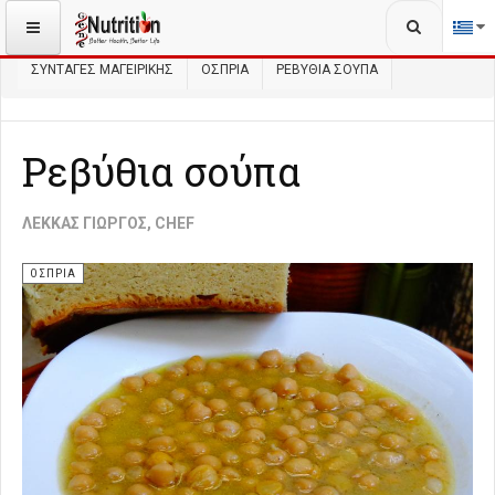
Αναζήτηση...
ΒΡΊΣΚΕΣΤΕ ΕΔΏ:
ΑΡΧΙΚΉ
ΜΑΓΕΙΡΙΚΉ
ΣΥΝΤΑΓΈΣ ΜΑΓΕΙΡΙΚΉΣ
ΌΣΠΡΙΑ
ΡΕΒΎΘΙΑ ΣΟΎΠΑ
Ρεβύθια σούπα
ΛΈΚΚΑΣ ΓΙΏΡΓΟΣ, CHEF
ΌΣΠΡΙΑ