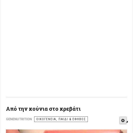
Από την κούνια στο κρεβάτι
E
GENENUTRITION
ΟΙΚΟΓΈΝΕΙΑ, ΠΑΙΔΊ & ΈΦΗΒΟΣ