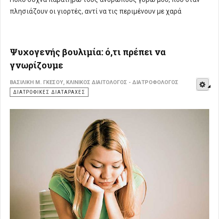
πλησιάζουν οι γιορτές, αντί να τις περιμένουν με χαρά
Ψυχογενής βουλιμία: ό,τι πρέπει να
γνωρίζουμε
E
ΒΑΣΙΛΙΚΉ Μ. ΓΚΈΣΟΥ, ΚΛΙΝΙΚΌΣ ΔΙΑΙΤΟΛΌΓΟΣ - ΔΙΑΤΡΟΦΟΛΌΓΟΣ
ΔΙΑΤΡΟΦΙΚΈΣ ΔΙΑΤΑΡΑΧΈΣ