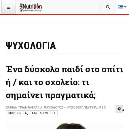
Αναζήτηση...
ΒΡΊΣΚΕΣΤΕ ΕΔΏ:
ΑΡΧΙΚΉ
ΨΥΧΟΛΟΓΊΑ
ΨΥΧΟΛΟΓΊΑ
Ένα δύσκολο παιδί στο σπίτι
ή / και το σχολείο: τι
σημαίνει πραγματικά;
E
ΧΑΡΊΛΑ ΤΡΙΑΝΤΑΦΥΛΛΙΆ, ΨΥΧΟΛΌΓΟΣ - ΨΥΧΟΘΕΡΑΠΕΎΤΡΙΑ, MSC
ΟΙΚΟΓΈΝΕΙΑ, ΠΑΙΔΊ & ΈΦΗΒΟΣ