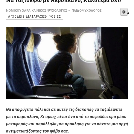
Να ταξιδέψω με Αεροπλάνo; Καλύτερα όχι!
E
ΝΟΜΙΚΟΎ ΧΑΡΆ ΚΛΙΝΙΚΌΣ ΨΥΧΟΛΌΓΟΣ – ΠΑΙΔΟΨΥΧΟΛΌΓΟΣ
ΑΓΧΏΔΕΙΣ ΔΙΑΤΑΡΑΧΈΣ- ΦΟΒΊΕΣ
Θα αποφύγετε πάλι και σε αυτές τις διακοπές να ταξιδέψετε
με το αεροπλάνο; Κι όμως, είναι ένα από τα ασφαλέστερα μέσα
μεταφοράς και παράλληλα μια πρόκληση για να κάνετε μια αρχή
αντιμετωπίζοντας τον φόβο σας.