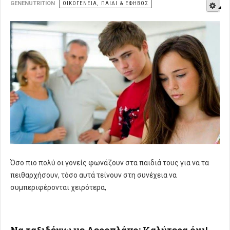
E
GENENUTRITION
ΟΙΚΟΓΈΝΕΙΑ, ΠΑΙΔΊ & ΈΦΗΒΟΣ
Όσο πιο πολύ οι γονείς φωνάζουν στα παιδιά τους για να τα
πειθαρχήσουν, τόσο αυτά τείνουν στη συνέχεια να
συμπεριφέρονται χειρότερα,