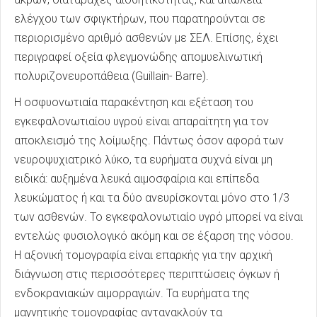
ελέγχου των σφιγκτήρων, που παρατηρούνται σε
περιορισμένο αριθμό ασθενών με ΣΕΛ. Επίσης, έχει
περιγραφεί οξεία φλεγμονώδης απομυελινωτική
πολυριζονευροπάθεια (Guillain- Barre).
Η οσφυονωτιαία παρακέντηση και εξέταση του
εγκεφαλονωτιαίου υγρού είναι απαραίτητη για τον
αποκλεισμό της λοίμωξης. Πάντως όσον αφορά των
νευροψυχιατρικό λύκο, τα ευρήματα συχνά είναι μη
ειδικά: αυξημένα λευκά αιμοσφαίρια και επίπεδα
λευκώματος ή και τα δύο ανευρίσκονται μόνο στο 1/3
των ασθενών. Το εγκεφαλονωτιαίο υγρό μπορεί να είναι
εντελώς φυσιολογικό ακόμη και σε έξαρση της νόσου.
Η αξονική τομογραφία είναι επαρκής για την αρχική
διάγνωση στις περισσότερες περιπτώσεις όγκων ή
ενδοκρανιακών αιμορραγιών. Τα ευρήματα της
μαγνητικής τομογραφίας αντανακλούν τα