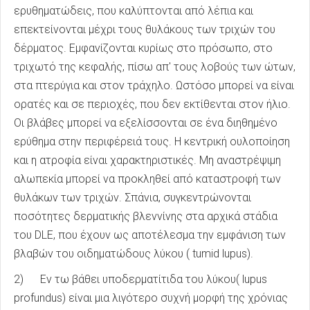
ερυθηματώδεις, που καλύπτονται από λέπια και
επεκτείνονται μέχρι τους θυλάκους των τριχών του
δέρματος. Εμφανίζονται κυρίως στο πρόσωπο, στο
τριχωτό της κεφαλής, πίσω απ' τους λοβούς των ώτων,
στα πτερύγια και στον τράχηλο. Ωστόσο μπορεί να είναι
ορατές και σε περιοχές, που δεν εκτίθενται στον ήλιο.
Οι βλάβες μπορεί να εξελίσσονται σε ένα διηθημένο
ερύθημα στην περιφέρειά τους. Η κεντρική ουλοποίηση
και η ατροφία είναι χαρακτηριστικές. Μη αναστρέψιμη
αλωπεκία μπορεί να προκληθεί από καταστροφή των
θυλάκων των τριχών. Σπάνια, συγκεντρώνονται
ποσότητες δερματικής βλεννίνης στα αρχικά στάδια
του DLE, που έχουν ως αποτέλεσμα την εμφάνιση των
βλαβών του οιδηματώδους λύκου ( tumid lupus).
2) Εν τω βάθει υποδερματίτιδα του λύκου( lupus
profundus) είναι μια λιγότερο συχνή μορφή της χρόνιας