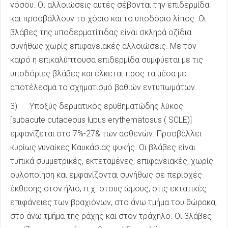
νόσου. Οι αλλοιώσεις αυτές σέβονται την επιδερμίδα
και προσβάλλουν το χόριο και το υποδόριο λίπος. Οι
βλάβες της υποδερματίτιδας είναι σκληρά οζίδια
συνήθως χωρίς επιφανειακές αλλοιώσεις. Με τον
καιρό η επικαλύπτουσα επιδερμίδα συμφύεται με τις
υποδόριες βλάβες και έλκεται προς τα μέσα με
αποτέλεσμα το σχηματισμό βαθιών εντυπωμάτων.
3) Υποξύς δερματικός ερυθηματώδης λύκος
[subacute cutaceous lupus erythematosus ( SCLE)]
εμφανίζεται στο 7%-27& των ασθενών. Προσβάλλει
κυρίως γυναίκες Καυκάσιας φυκής. Οι βλάβες είναι
τυπικά συμμετρικές, εκτεταμένες, επιφανειακές, χωρίς
ουλοποίηση και εμφανίζονται συνήθως σε περιοχές
έκθεσης στον ήλιο, π.χ. στους ώμους, στις εκτατικές
επιφάνειες των βραχιόνων, στο άνω τμήμα του θώρακα,
στο άνω τμήμα της ράχης και στον τράχηλο. Οι βλάβες