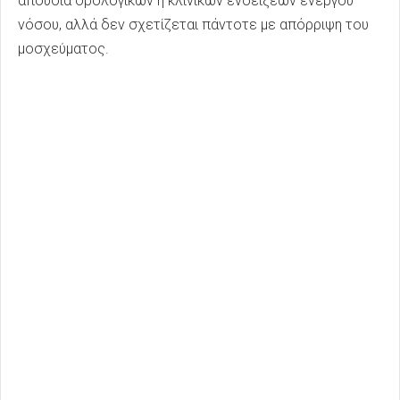
απουσία ορολογικών ή κλινικών ενδείξεων ενεργού
νόσου, αλλά δεν σχετίζεται πάντοτε με απόρριψη του
μοσχεύματος.