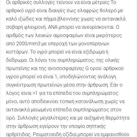
Οι αρθρικές συλλογές τείνουν να είναι μέτριες Το
αρθρικό υγρό είναι διαυγές έως ελαφρώς θολερό με
καλό ιξώδες και πήγμα βλεννίνης χωρίς να αντανακλά
σοβαρή φλεγμονή. ΑΝΑ μπορεί να ανευρίσκονται. Ο
αριθμός των λευκών αιμοσφαιρίων είναι μικρότερος
από 2000/mm3 με υπεροχή των μονοπύρηνων
κυττάρων. Το υγρό μπορεί να είναι εξίδρωμα ή
διίδρωμα. Οι λόγοι του συμπληρώματος, της ολικής
πρωτεΐνης και της ανοσοσφαιρίνης G ορού: αρθρικού
υγρού μπορεί να είναι 1, υποδηλώνοντας ανάλογη
συγκέντρωση πρωτεϊνών μέσα στην άρθρωση. Εάν ο
λόγος είναι >1 για τα επίπεδα του συμπληρώματος
μόνο, αυτό αποδεικνύει τοπική κατανάλωση χωρίς να
αντανακλά μειωμένα επίπεδα συμπληρώματος στον
ορό. Συλλογές μεγαλύτερες και με αυξημένη θερμότητα
στην άρθρωση εγείρουν την υποψία σηπτικής
αρθρίτιδας. Ρευματοειδή οζίδια μπορεί να εμφανισθούν