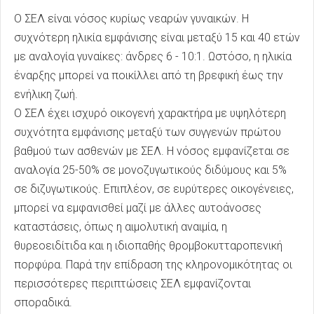
Ο ΣΕΛ είναι νόσος κυρίως νεαρών γυναικών. Η
συχνότερη ηλικία εμφάνισης είναι μεταξύ 15 και 40 ετών
με αναλογία γυναίκες: άνδρες 6 - 10:1. Ωστόσο, η ηλικία
έναρξης μπορεί να ποικίλλει από τη βρεφική έως την
ενήλικη ζωή.
Ο ΣΕΛ έχει ισχυρό οικογενή χαρακτήρα με υψηλότερη
συχνότητα εμφάνισης μεταξύ των συγγενών πρώτου
βαθμού των ασθενών με ΣΕΛ. Η νόσος εμφανίζεται σε
αναλογία 25-50% σε μονοζυγωτικούς διδύμους και 5%
σε διζυγωτικούς. Επιπλέον, σε ευρύτερες οικογένειες,
μπορεί να εμφανισθεί μαζί με άλλες αυτοάνοσες
καταστάσεις, όπως η αιμολυτική αναιμία, η
θυρεοειδίτιδα και η ιδιοπαθής θρομβοκυτταροπενική
πορφύρα. Παρά την επίδραση της κληρονομικότητας οι
περισσότερες περιπτώσεις ΣΕΛ εμφανίζονται
σποραδικά.