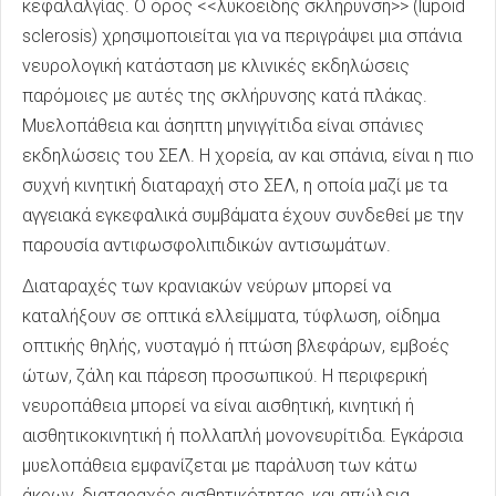
κεφαλαλγίας. Ο όρος <<λυκοειδής σκλήρυνση>> (lupoid
sclerosis) χρησιμοποιείται για να περιγράψει μια σπάνια
νευρολογική κατάσταση με κλινικές εκδηλώσεις
παρόμοιες με αυτές της σκλήρυνσης κατά πλάκας.
Μυελοπάθεια και άσηπτη μηνιγγίτιδα είναι σπάνιες
εκδηλώσεις του ΣΕΛ. Η χορεία, αν και σπάνια, είναι η πιο
συχνή κινητική διαταραχή στο ΣΕΛ, η οποία μαζί με τα
αγγειακά εγκεφαλικά συμβάματα έχουν συνδεθεί με την
παρουσία αντιφωσφολιπιδικών αντισωμάτων.
Διαταραχές των κρανιακών νεύρων μπορεί να
καταλήξουν σε οπτικά ελλείμματα, τύφλωση, οίδημα
οπτικής θηλής, νυσταγμό ή πτώση βλεφάρων, εμβοές
ώτων, ζάλη και πάρεση προσωπικού. Η περιφερική
νευροπάθεια μπορεί να είναι αισθητική, κινητική ή
αισθητικοκινητική ή πολλαπλή μονονευρίτιδα. Εγκάρσια
μυελοπάθεια εμφανίζεται με παράλυση των κάτω
άκρων, διαταραχές αισθητικότητας, και απώλεια