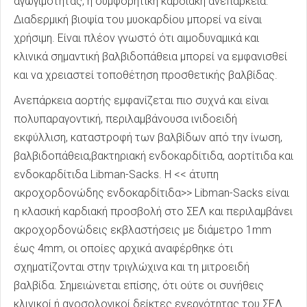
αγωγιμότητας, ή συμφορητική καρδιακή ανεπάρκεια.
Διαδερμική βιοψία του μυοκαρδίου μπορεί να είναι
χρήσιμη. Είναι πλέον γνωστό ότι αιμοδυναμικά και
κλινικά σημαντική βαλβιδοπάθεια μπορεί να εμφανισθεί
και να χρειαστεί τοποθέτηση προσθετικής βαλβίδας.
Ανεπάρκεια αορτής εμφανίζεται πιο συχνά και είναι
πολυπαραγοντική, περιλαμβάνουσα ινιδοειδή
εκφύλλιση, καταστροφή των βαλβίδων από την ίνωση,
βαλβιδοπάθεια,βακτηριακή ενδοκαρδίτιδα, αορτίτιδα και
ενδοκαρδίτιδα Libman-Sacks. Η << άτυπη
ακροχορδονώδης ενδοκαρδίτιδα>> Libman-Sacks είναι
η κλασική καρδιακή προσβολή στο ΣΕΛ και περιλαμβάνει
ακροχορδονώδεις εκβλαστήσεις με διάμετρο 1mm
έως 4mm, οι οποίες αρχικά αναφέρθηκε ότι
σχηματίζονται στην τριγλώχινα και τη μιτροειδή
βαλβίδα. Σημειώνεται επίσης, ότι ούτε οι συνήθεις
κλινικοί ή ανοσολογικοί δείκτες ενεργότητας του ΣΕΛ