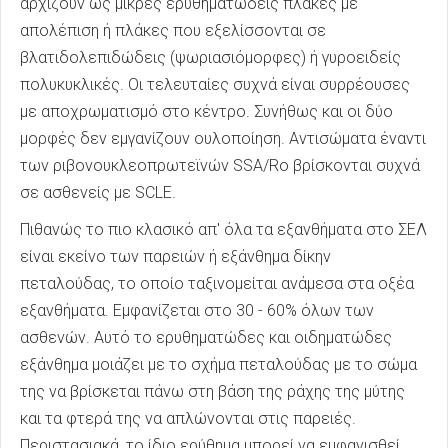
αρχίζουν ως μικρές ερυθηματώδεις πλάκες με
απολέπιση ή πλάκες που εξελίσσονται σε
βλατιδολεπιδώδεις (ψωριασιόμορφες) ή γυροειδείς
πολυκυκλικές. Οι τελευταίες συχνά είναι συρρέουσες
με αποχρωματισμό στο κέντρο. Συνήθως και οι δύο
μορφές δεν εμγανίζουν ουλοποίηση. Αντισώματα έναντι
των ριβονουκλεοπρωτεϊνών SSA/Ro βρίσκονται συχνά
σε ασθενείς με SCLE.
Πιθανώς το πιο κλασικό απ' όλα τα εξανθήματα στο ΣΕΛ
είναι εκείνο των παρειών ή εξάνθημα δίκην
πεταλούδας, το οποίο ταξινομείται ανάμεσα στα οξέα
εξανθήματα. Εμφανίζεται στο 30 - 60% όλων των
ασθενών. Αυτό το ερυθηματώδες και οιδηματώδες
εξάνθημα μοιάζει με το σχήμα πεταλούδας με το σώμα
της να βρίσκεται πάνω στη βάση της ράχης της μύτης
και τα φτερά της να απλώνονται στις παρειές.
Περιστασιακά, το ίδιο ερύθημα μπορεί να εμφανισθεί