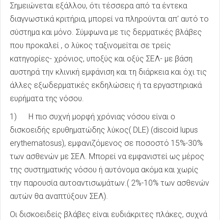
Σημειώνεται εξάλλου, ότι τέσσερα από τα έντεκα
διαγνωστικά κριτήρια, μπορεί να πληρούνται απ' αυτό το
σύστημα και μόνο. Σύμφωνα με τις δερματικές βλάβες
που προκαλεί , ο λύκος ταξινομείται σε τρείς
κατηγορίες- χρόνιος, υποξύς και οξύς ΣΕΛ- με βάση
αυστηρά την κλινική εμφάνιση και τη διάρκεια και όχι τις
άλλες εξωδερματικές εκδηλώσεις ή τα εργαστηριακά
ευρήματα της νόσου.
1) Η πιο συχνή μορφή χρόνιας νόσου είναι ο
δισκοειδής ερυθηματώδης λύκος( DLE) (discoid lupus
erythematosus), εμφανιζόμενος σε ποσοστό 15%-30%
των ασθενών με ΣΕΛ. Μπορεί να εμφανιστεί ως μέρος
της συστηματικής νόσου ή αυτόνομα ακόμα και χωρίς
την παρουσία αυτοαντισωμάτων.( 2%-10% των ασθενών
αυτών θα αναπτύξουν ΣΕΛ).
Οι δισκοειδείς βλάβες είναι ευδιάκριτες πλάκες, συχνά