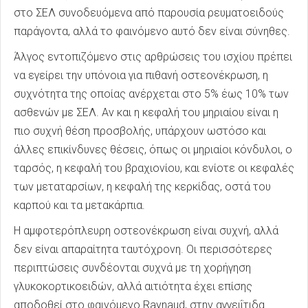
στο ΣΕΛ συνοδευόμενα από παρουσία ρευματοειδούς
παράγοντα, αλλά το φαινόμενο αυτό δεν είναι σύνηθες.
Άλγος εντοπιζόμενο στις αρθρώσεις του ισχίου πρέπει
να εγείρει την υπόνοια για πιθανή οστεονέκρωση, η
συχνότητα της οποίας ανέρχεται στο 5% έως 10% των
ασθενών με ΣΕΛ. Αν και η κεφαλή του μηριαίου είναι η
πιο συχνή θέση προσβολής, υπάρχουν ωστόσο και
άλλες επικίνδυνες θέσεις, όπως οι μηριαίοι κόνδυλοι, ο
ταρσός, η κεφαλή του βραχιονίου, και ενίοτε οι κεφαλές
των μεταταρσίων, η κεφαλή της κερκίδας, οστά του
καρπού και τα μετακάρπια.
Η αμφοτερόπλευρη οστεονέκρωση είναι συχνή, αλλά
δεν είναι απαραίτητα ταυτόχρονη. Οι περισσότερες
περιπτώσεις συνδέονται συχνά με τη χορήγηση
γλυκοκορτικοειδών, αλλά αιτιότητα έχει επίσης
αποδοθεί στο φαινόμενο Raynaud, στην αγγειΐτιδα