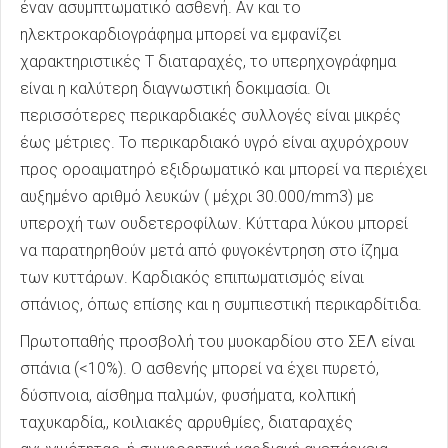
έναν ασυμπτωματικό ασθενή. Αν και το
ηλεκτροκαρδιογράφημα μπορεί να εμφανίζει
χαρακτηριστικές Τ διαταραχές, το υπερηχογράφημα
είναι η καλύτερη διαγνωστική δοκιμασία. Οι
περισσότερες περικαρδιακές συλλογές είναι μικρές
έως μέτριες. Το περικαρδιακό υγρό είναι αχυρόχρουν
προς οροαιματηρό εξιδρωματικό και μπορεί να περιέχει
αυξημένο αριθμό λευκών ( μέχρι 30.000/mm3) με
υπεροχή των ουδετεροφίλων. Κύτταρα λύκου μπορεί
να παρατηρηθούν μετά από φυγοκέντρηση στο ίζημα
των κυττάρων. Καρδιακός επιπωματισμός είναι
σπάνιος, όπως επίσης και η συμπιεστική περικαρδίτιδα.
Πρωτοπαθής προσβολή του μυοκαρδίου στο ΣΕΛ είναι
σπάνια (<10%). Ο ασθενής μπορεί να έχει πυρετό,
δύσπνοια, αίσθημα παλμών, φυσήματα, κολπική
ταχυκαρδία,, κοιλιακές αρρυθμίες, διαταραχές