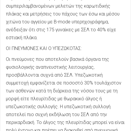
συμπεριλαμβανομένων μελετών της καρωτιδικής
πλάκας και μετρήσεις του πάχους των έσω και μέσου
χιτώνα του αγγείου με B-mode υπερηχογράφημα,
ανέδειξαν ότι στις 175 γυναίκες με ΣΕΛ το 40% είχε
εστιακή πλάκα.
ΟΙ ΠΝΕΥΜΟΝΕΣ ΚΑΙ Ο ΥΠΕΖΩΚΟΤΑΣ:
Οι πνεύμονες που αποτελούν βασικά όργανα της
φυσιολογικής αναπνευστικής λειτουργίας,
προσβάλλονται συχνά από ΣΕΛ. Υπεζωκοτική
συμμετοχή εμφανίζεται σε ποσοστό 30% τουλάχιστον
των ασθενών κατά τη διάρκεια της νόσου τους με τη
μορφή είτε πλευρίτιδας με θωρακικό άλγος ή
υπεζωκοτικής συλλογής. Η υπεζωκοτική συλλογή
αποτελεί πιο συχνή εκδήλωση του ΣΕΛ από την
περικαρδιακή. Το άλγος της πλευρίτιδας μπορεί να είναι
πολύ έντονο και πρέπει να διακριθεί από πνευμονική