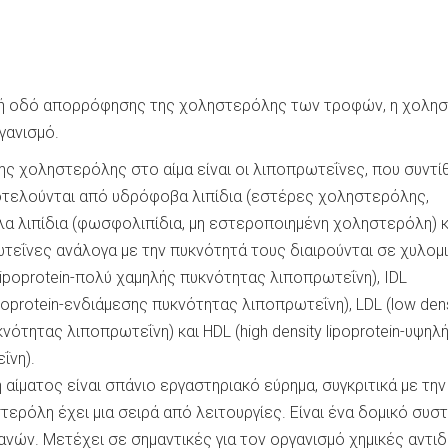
νή οδό απορρόφησης της χοληστερόλης των τροφών, η χολη
γανισμό.
ς χοληστερόλης στο αίμα είναι οι λιποπρωτεΐνες, που συντί
ποτελούνται από υδρόφοβα λιπίδια (εστέρες χοληστερόλης,
ιλα λιπίδια (φωσφολιπίδια, μη εστεροποιημένη χοληστερόλη) κ
τεΐνες ανάλογα με την πυκνότητά τους διαιρούνται σε χυλομι
 lipoprotein-πολύ χαμηλής πυκνότητας λιποπρωτεΐνη), IDL
lipoprotein-ενδιάμεσης πυκνότητας λιποπρωτεΐνη), LDL (low dens
κνότητας λιποπρωτεΐνη) και HDL (high density lipoprotein-υψηλ
ΐνη).
αίματος είναι σπάνιο εργαστηριακό εύρημα, συγκριτικά με την
ερόλη έχει μια σειρά από λειτουργίες. Είναι ένα δομικό συσ
νών. Μετέχει σε σημαντικές για τον οργανισμό χημικές αντιδ