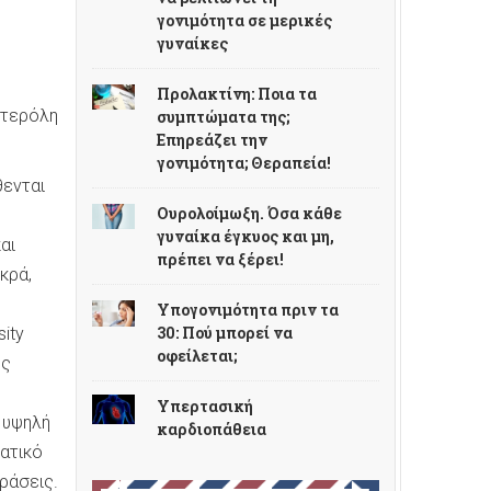
γονιμότητα σε μερικές
γυναίκες
Προλακτίνη: Ποια τα
στερόλη
συμπτώματα της;
Επηρεάζει την
γονιμότητα; Θεραπεία!
θενται
Ουρολοίμωξη. Όσα κάθε
γυναίκα έγκυος και μη,
αι
πρέπει να ξέρει!
κρά,
Υπογονιμότητα πριν τα
30: Πού μπορεί να
ity
οφείλεται;
ής
Υπερτασική
 υψηλή
καρδιοπάθεια
τατικό
ράσεις.