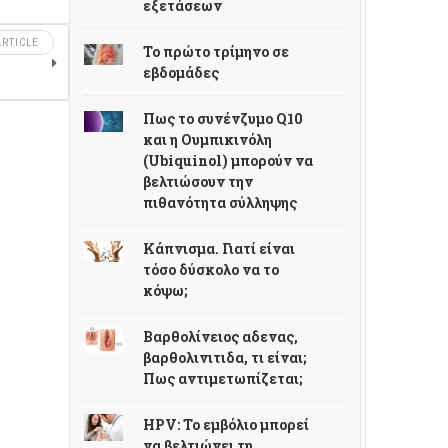
εξετάσεων
RTICLE
Το πρώτο τρίμηνο σε
εβδομάδες
Πως το συνένζυμο Q10
και η Ουμπικινόλη
(Ubiquinol) μπορούν να
βελτιώσουν την
πιθανότητα σύλληψης
Κάπνισμα. Γιατί είναι
τόσο δύσκολο να το
κόψω;
Βαρθολίνειος αδενας,
βαρθολινιτιδα, τι είναι;
Πως αντιμετωπίζεται;
HPV: Το εμβόλιο μπορεί
να βελτιώνει τη