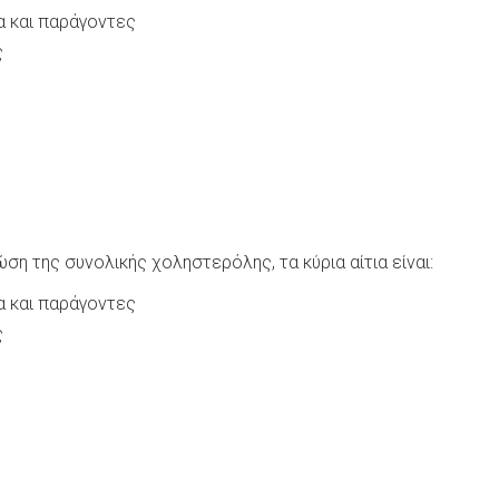
 και παράγοντες
ς
ση της συνολικής χοληστερόλης, τα κύρια αίτια είναι:
 και παράγοντες
ς