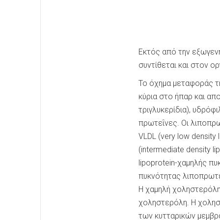
Εκτός από την εξωγε
συντίθεται και στον ορ
Το όχημα μεταφοράς τη
κύρια στο ήπαρ και α
τριγλυκερίδια), υδρόφ
πρωτεΐνες. Οι λιποπρω
VLDL (very low density
(intermediate density 
lipoprotein-χαμηλής πυ
πυκνότητας λιποπρωτε
Η χαμηλή χοληστερόλη 
χοληστερόλη. Η χοληστ
των κυτταρικών μεμβρα