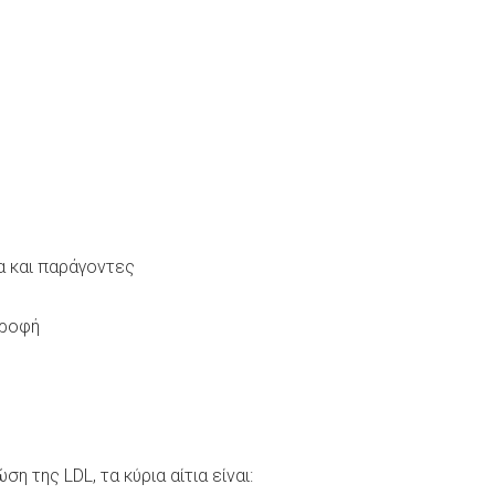
 και παράγοντες
τροφή
η της LDL, τα κύρια αίτια είναι: