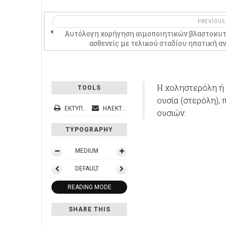
PREVIOUS
Αυτόλογη χορήγηση αιμοποιητικών βλαστοκυτ
ασθενείς με τελικού σταδίου ηπατική α
Η χοληστερόλη ή 
TOOLS
ουσία (στερόλη),
ΕΚΤΎΠΩΣΗ
ΗΛΕΚΤΡΟΝΙΚΌ ΤΑΧΥΔΡΟΜΕΊΟ
ουσιών.
TYPOGRAPHY
MEDIUM
DEFAULT
READING MODE
SHARE THIS