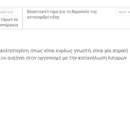
Βλαστοκύτταρα για τη θεραπεία της
 ARTICLE
NEXT A
οστεοαρθρίτιδας
τάρων σε
νεπάρκεια
χοληστερίνη, όπως είναι ευρέως γνωστή, είναι μία χημική
 που αυξάνει στον οργανισμό με την κατανάλωση λιπαρών