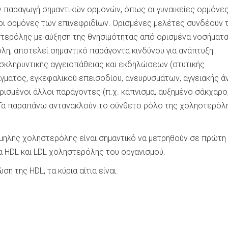
ην παραγωγή σημαντικών ορμονών, όπως οι γυναικείες ορμόνες,
οι ορμόνες των επινεφριδίων. Ορισμένες μελέτες συνδέουν 
τερόλης με αύξηση της θνησιμότητας από ορισμένα νοσήματα
η, αποτελεί σημαντικό παράγοντα κινδύνου για ανάπτυξη
σκληρυντικής αγγειοπάθειας και εκδηλώσεων (στυτικής
γματος, εγκεφαλικού επεισοδίου, ανευρυσμάτων, αγγειακής άν
ρισμένοι άλλοι παράγοντες (π.χ. κάπνισμα, αυξημένο σάκχαρο
). Τα παραπάνω αντανακλούν το σύνθετο ρόλο της χοληστερόλ
μηλής χοληστερόλης είναι σημαντικό να μετρηθούν σε πρώτη
 HDL και LDL χοληστερόλης του οργανισμού.
η της HDL, τα κύρια αίτια είναι: