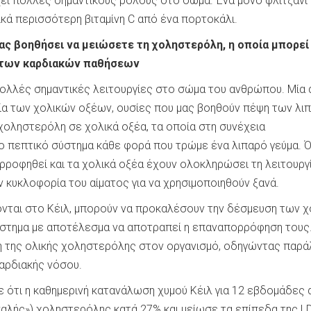
χει πολλές σημαντικούς ρόλους στο σώμα. Ένα μόνο φλιτζάνι
ικά περισσότερη βιταμίνη C από ένα πορτοκάλι.
σας βοηθήσει να μειώσετε τη χοληστερόλη, η οποία μπορεί
 των καρδιακών παθήσεων
ολλές σημαντικές λειτουργίες στο σώμα του ανθρώπου. Μία
ργία των χολικών οξέων, ουσίες που μας βοηθούν πέψη των λι
χοληστερόλη σε χολικά οξέα, τα οποία στη συνέχεια
 πεπτικό σύστημα κάθε φορά που τρώμε ένα λιπαρό γεύμα. 
ρροφηθεί και τα χολικά οξέα έχουν ολοκληρώσει τη λειτουργί
κυκλοφορία του αίματος για να χρησιμοποιηθούν ξανά.
ονται στο Κέιλ, μπορούν να προκαλέσουν την δέσμευση των 
στημα με αποτέλεσμα να αποτραπεί η επαναπορρόφηση τους.
η της ολικής χοληστερόλης στον οργανισμό, οδηγώντας παρ
αρδιακής νόσου.
 ότι η καθημερινή κατανάλωση χυμού Κέιλ για 12 εβδομάδες 
καλής») χοληστερόλης κατά 27% και μείωσε τα επίπεδα της L