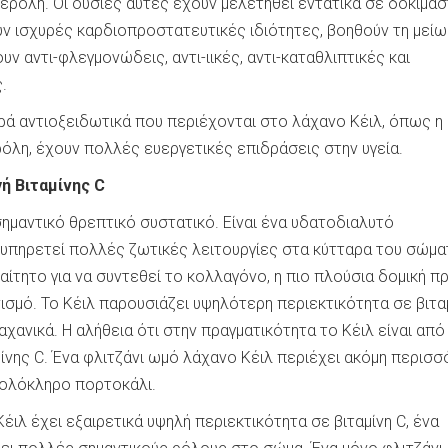
φερόλη. Οι ουσίες αυτές έχουν μελετηθεί εντατικά σε δοκιμασ
ν ισχυρές καρδιοπροστατευτικές ιδιότητες, βοηθούν τη μείω
υν αντι-φλεγμονώδεις, αντι-ιικές, αντι-καταθλιπτικές και
.
ρά αντιοξειδωτικά που περιέχονται στο λάχανο Κέιλ, όπως η
ρόλη, έχουν πολλές ευεργετικές επιδράσεις στην υγεία.
γή Βιταμίνης C
σημαντικό θρεπτικό συστατικό. Είναι ένα υδατοδιαλυτό
υπηρετεί πολλές ζωτικές λειτουργίες στα κύτταρα του σώματ
αίτητο για να συντεθεί το κολλαγόνο, η πιο πλούσια δομική π
σμό. Το Κέιλ παρουσιάζει υψηλότερη περιεκτικότητα σε βιτα
χανικά. Η αλήθεια ότι στην πραγματικότητα το Κέιλ είναι από 
ίνης C. Ένα φλιτζάνι ωμό λάχανο Κέιλ περιέχει ακόμη περισσ
α ολόκληρο πορτοκάλι.
έιλ έχει εξαιρετικά υψηλή περιεκτικότητα σε βιταμίνη C, ένα