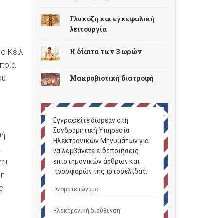
Γλυκόζη και εγκεφαλική
λειτουργία
Η δίαιτα των 3 ωρών
Το Κέιλ
οποία
Μακροβιοτική διατροφή
ου
Εγγραφείτε δωρεάν στη
Συνδρομητική Υπηρεσία
θή
Ηλεκτρονικών Μηνυμάτων για
.
να λαμβάνετε ειδοποιήσεις
και
επιστημονικών άρθρων και
προσφορών της ιστοσελίδας.
 ή
ς