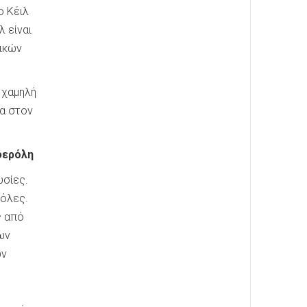
ο Κέιλ
 είναι
τικών
 χαμηλή
μα στον
φερόλη
υσίες.
νόλες.
ς από
ων
ων