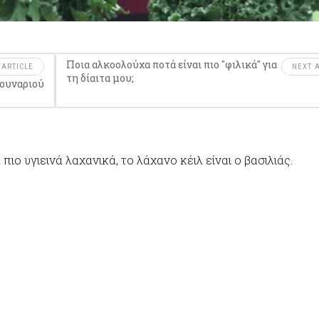
Ποια αλκοολούχα ποτά είναι πιο ''φιλικά'' για
 ARTICLE
NEXT A
τη δίαιτα μου;
κουναριού
πιο υγιεινά λαχανικά, το λάχανο κέιλ είναι ο βασιλιάς.