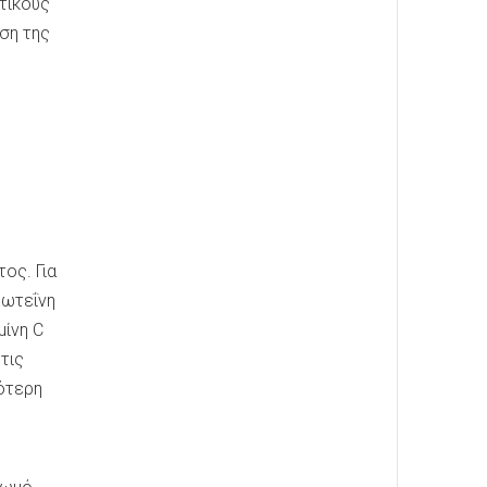
τικούς
ση της
ος. Για
ρωτεΐνη
μίνη C
τις
ότερη