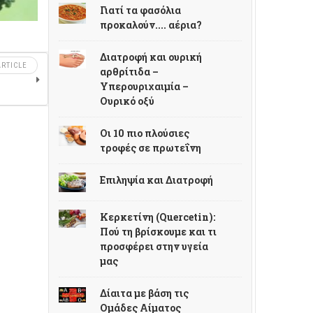
Γιατί τα φασόλια
προκαλούν.... αέρια?
Διατροφή και ουρική
RTICLE
αρθρίτιδα –
Υπερουριχαιμία –
Ουρικό οξύ
Οι 10 πιο πλούσιες
τροφές σε πρωτεΐνη
Επιληψία και Διατροφή
Κερκετίνη (Quercetin):
Πού τη βρίσκουμε και τι
προσφέρει στην υγεία
μας
Δίαιτα με βάση τις
Ομάδες Αίματος