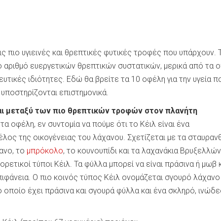
τις πιο υγιεινές και θρεπτικές φυτικές τροφές που υπάρχουν. 
ό αριθμό ευεργετικών θρεπτικών συστατικών, μερικά από τα 
υτικές ιδιότητες. Εδώ θα βρείτε τα 10 οφέλη για την υγεία π
 υποστηρίζονται επιστημονικά.
ναι μεταξύ των πιο θρεπτικών τροφών στον πλανήτη
α οφέλη, εν συντομία να πούμε ότι το Κέιλ είναι ένα
έλος της οικογένειας του λάχανου. Σχετίζεται με τα σταυραν
ανο, το
μπρόκολο
, το κουνουπίδι και τα λαχανάκια Βρυξελλών
ρετικοί τύποι Κέιλ. Τα φύλλα μπορεί να είναι πράσινα ή μωβ 
πιφάνεια. Ο πιο κοινός τύπος Κέιλ ονομάζεται σγουρό λάχανο
 οποίο έχει πράσινα και σγουρά φύλλα και ένα σκληρό, ινώδε