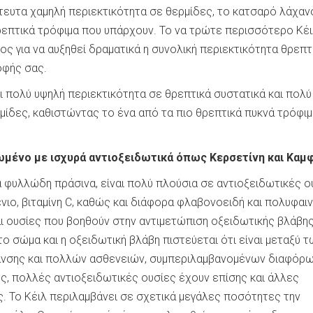
ευτα χαμηλή περιεκτικότητα σε θερμίδες, το κατσαρό λάχαν
θρεπτικά τρόφιμα που υπάρχουν. Το να τρώτε περισσότερο Κέιλ
ς για να αυξηθεί δραματικά η συνολική περιεκτικότητα θρεπ
οφής σας.
ει πολύ υψηλή περιεκτικότητα σε θρεπτικά συστατικά και πολύ
μίδες, καθιστώντας το ένα από τα πιο θρεπτικά πυκνά τρόφι
τωμένο με ισχυρά αντιοξειδωτικά όπως Κερσετίνη και Καμ
α φυλλώδη πράσινα, είναι πολύ πλούσια σε αντιοξειδωτικές ο
νιο, βιταμίνη C, καθώς και διάφορα φλαβονοειδή και πολυφαι
αι ουσίες που βοηθούν στην αντιμετώπιση οξειδωτικής βλάβη
το σώμα και η οξειδωτική βλάβη πιστεύεται ότι είναι μεταξύ τ
ανσης και πολλών ασθενειών, συμπεριλαμβανομένων διαφόρ
, πολλές αντιοξειδωτικές ουσίες έχουν επίσης και άλλες
ς. Το Κέιλ περιλαμβάνει σε σχετικά μεγάλες ποσότητες την