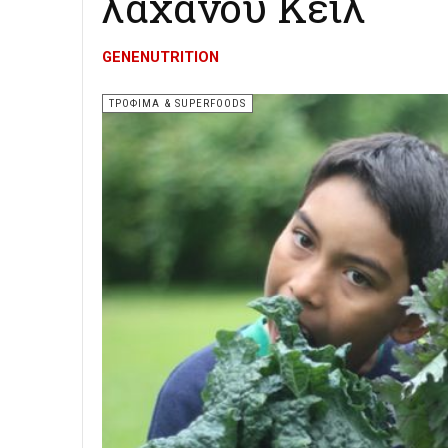
λάχανου Κέιλ
GENENUTRITION
ΤΡΌΦΙΜΑ & SUPERFOODS