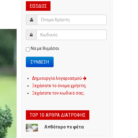
ΕΊΣΟΔΟΣ
Να με θυμάσαι
Δημιουργία λογαριασμού
Ξεχάσατε το όνομα χρήστη;
Ξεχάσατε τον κωδικό σας;
TOP 10 ΆΡΘΡΑ ΔΙΑΤΡΟΦΉΣ
Ανθότυρο vs φέτα