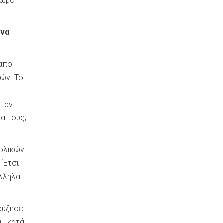
 ωμό
 να
 από
πών. Το
Όταν
α τους,
χολικών
 Έτσι
άλληλα
αύξησε
DL κατά