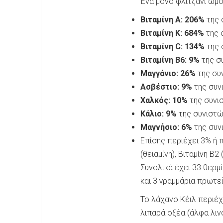
Ένα μόνο φλιτζάνι ωμό 
Βιταμίνη Α: 206%
της 
Βιταμίνη Κ: 684%
της 
Βιταμίνη C: 134%
της 
Βιταμίνη Β6: 9%
της σ
Μαγγάνιο: 26%
της συ
Ασβέστιο: 9%
της συν
Χαλκός: 10%
της συνι
Κάλιο: 9%
της συνιστώ
Μαγνήσιο: 6%
της συν
Επίσης περιέχει 3% ή 
(θειαμίνη), Βιταμίνη Β2
Συνολικά έχει 33 θερμί
και 3 γραμμάρια πρωτεΐ
Το λάχανο Κέιλ περιέχ
λιπαρά οξέα (άλφα λιν