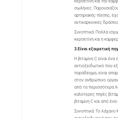
κερσετίνη και την καμ
σωλήνες. Παρουσιάζου
αρτηριακής πίεσης, έχο
αντικαρκινικές δράσεις
Συνοπτικά: Πολλά ισχυ
κερσετίνη και η καμφε
3.Είναι εξαιρετική πη
Η βιταμίνη C
είναι ένα 
αντιοξειδωτικό που εξ
παράδειγμα, είναι απαρ
στον ανθρώπινο οργανι
από τα περισσότερα λα
καλύτερες πηγές βιταμ
βιταμίνη C και από έν
Συνοπτικά: Το λάχανο Κ