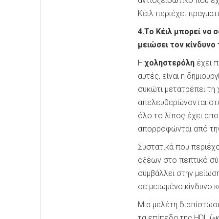
αντιοξειδωτικό που έ
Κέιλ περιέχει πραγματ
4.Το Κέιλ μπορεί να 
μειώσει τον κίνδυνο
Η
χοληστερόλη
έχει π
αυτές, είναι η δημιου
συκώτι μετατρέπει τη 
απελευθερώνονται στο
όλο το λίπος έχει απο
απορροφώνται από την 
Συστατικά που περιέχ
οξέων στο πεπτικό σύ
συμβάλλει στην μείωσ
σε μειωμένο κίνδυνο κ
Μια μελέτη διαπίστωσε
τα επίπεδα της HDL («