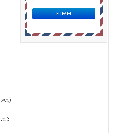
1
ίνες)
έγα-3