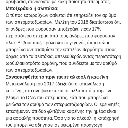
ορειβασία, συνδέονται με κακή ποιότητα σπέρματος.
Μποξεράκια ή σλιπάκια;
Ο τύπος εσωρούχων φαίνεται ότι επηρεάζει τον αριθμό
των σπερματοζωαρίων. Μελέτη του 2018 διαπίστωσε ότι,
οι άνδρες που φορούσαν μποξεράκι, είχαν 17%
περισσότερο σπέρμα από τους άνδρες που φορούσαν
σλιπ. Βέβαια παίζει ρόλο και το γεγονός ότι το σώμα
μπορεί να αντισταθμίσει την επιπλέον θερμότητα στους
όρχεις από τα σλιπάκια, απελευθερώνοντας περισσότερη
ωοθυλακιοτρόπο ορμόνη, που συνδέεται με τον αριθμό
των σπερματοζωαρίων.
Ξανασκεφθείτε το πριν πιείτε αλκοόλ ή καφεΐνη
Μετα-ανάλυση του 2017 έδειξε ότι η κατανάλωση
καφεΐνης στα αναψυκτικά και σε άλλα ποτά μπορεί να
βλάψει το DNA του σπέρματος, κάτι που μπορεί να
μειώσει τον αριθμό των σπερματοζωαρίων. Οι ερευνητές
επεσήμαναν ότι δύο φλιτζάνια καφεΐνης την ημέρα είναι
μια ασφαλής ποσότητα. Όσο για το αλκοόλ, η κατάχρησή
του μπορεί να οδηγήσει σε μειωμένη παραγωγή