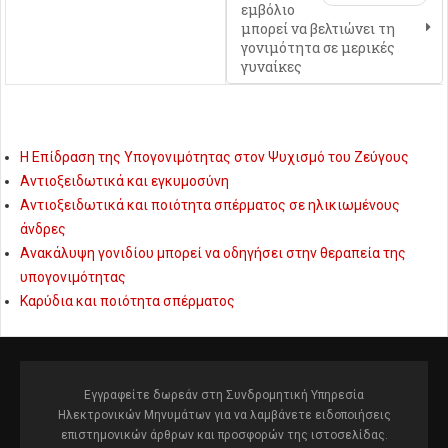
εμβόλιο
μπορεί να βελτιώνει τη
γονιμότητα σε μερικές
γυναίκες
Η Επίδραση της Υπογονιμότητας στον Ψυχισμό του Ζεύγους
Αντιοξειδωτικά και εγκυμοσύνη
Αντιοξειδωτικά και ποιότητα σπέρματος σε ηλικιωμένους
άνδρες
Ανακάλυψη γονιδίου μπορεί να οδηγήσει στην θεραπεία της
υπογονιμότητας
Καρύδια και ποιότητα σπέρματος
Εγγραφείτε δωρεάν στη Συνδρομητική Υπηρεσία
Ηλεκτρονικών Μηνυμάτων για να λαμβάνετε ειδοποιήσεις
επιστημονικών άρθρων και προσφορών της ιστοσελίδας.