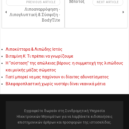
Μπότοξ
PREVIOUS ARTICLE
NEXT ARTICLE
Λιποαναρρόφηση -
Λιπογλυπτική & Σύσφιξη -
BodyTite
Λιποκύτταρα & Λιπώδης Ιστός
Βιταμίνη Κ: Τι πρέπει να γνωρίζουμε
Η “σύσταση” της απώλειας βάρους: η συμμετοχή της λιπώδους
και μυϊκής μάζας σώματος
Γιατί μπορεί να μας παχύνουν οι δίαιτες αδυνατίσματος
Βλεφαροπλαστική χωρίς νυστέρι δίνει νεανικά μάτια
Εγγραφείτε δωρεάν στη Συνδρομητική Υπηρεσία
Ηλεκτρονικών Μηνυμάτων για να λαμβάνετε ειδοποιήσεις
επιστημονικών άρθρων και προσφορών της ιστοσελίδας.