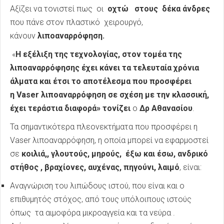
Αξίζει να τονιστεί πως οι
οχτώ στους δέκα άνδρες
που πάνε στον πλαστικό χειρουργό,
κάνουν
λιποαναρρόφηση.
«
Η εξέλιξη της τεχνολογίας, στον τομέα της
λιποαναρρόφησης έχει κάνει τα τελευταία χρόνια
άλματα και έτσι το αποτέλεσμα που προσφέρει
η Vaser λιποαναρρόφηση σε σχέση με την κλασσική,
έχει τεράστια διαφορά» τονίζει
ο
Δρ Αθανασίου
.
Τα σημαντικότερα πλεονεκτήματα που προσφέρει η
Vaser λιποαναρρόφηση, η οποία μπορεί να εφαρμοστεί
σε
κοιλιά,, γλουτούς, μηρούς, έξω και έσω, ανδρικό
στήθος , βραχίονες, αυχένας, πηγούνι, λαιμό
, είναι:
Αναγνώριση του λιπώδους ιστού, που είναι και ο
επιθυμητός στόχος, από τους υπόλοιπους ιστούς
όπως τα αιμοφόρα μικροαγγεία και τα νεύρα .