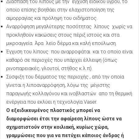
Διάσπαση του λίπους με την έγχυση ειδικού υγρού, το
οποίο επίσης βοηθάει στην ελαχιστοποίηση της
αιμορραγίας και πρόληψη του οιδήματος.
Αναρρόφηση μεγαλύτερης ποσότητας λίπους χωρίς να
προκληθούν κακώσεις στους πέριξ ιστούς και στα
μικροαγγεία. Άρα λείο δέρμα και καλή επούλωση.
Έγχυση του λίπους που αναρροφάται και το οποίο είναι
καθαρό σε περιοχές που υπάρχει έλλειψη (όπως
ρινοπαρειακές, γλουτοί, στήθος κ.λ.π).
Σύσφιξη του δέρματος της περιοχής , από την οποία
γίνεται η λιποαναρρόφηση, λόγω της μέγιστης
παραγωγής κολλαγόνου και ινοβλαστών απο τη θερμική
ενέργεια που εκλύει η τεχνολογία Vaser.
O εξειδικευμένος πλαστικός μπορεί να
διαμορφώσει έτσι την αφαίρεση λίπους ώστε να
σχηματιστούν στην κοιλιακή, κυρίως χώρα,
γραμμώσεις που για να πετύχει κάποιος άνδρας ή