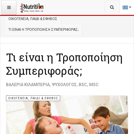
Αναζήτηση...
ΒΡΊΣΚΕΣΤΕ ΕΔΏ:
ΑΡΧΙΚΉ
ΨΥΧΟΛΟΓΊΑ
ΟΙΚΟΓΈΝΕΙΑ, ΠΑΙΔΊ & ΈΦΗΒΟΣ
ΤΙ ΕΊΝΑΙ Η ΤΡΟΠΟΠΟΊΗΣΗ ΣΥΜΠΕΡΙΦΟΡΆΣ;
Τι είναι η Τροποποίηση
Συμπεριφοράς;
ΒΑΛΈΡΙΑ ΚΙΛΑΜΠΈΡΙΑ, ΨΥΧΟΛΌΓΟΣ, BSC, MSC
ΟΙΚΟΓΈΝΕΙΑ, ΠΑΙΔΊ & ΈΦΗΒΟΣ