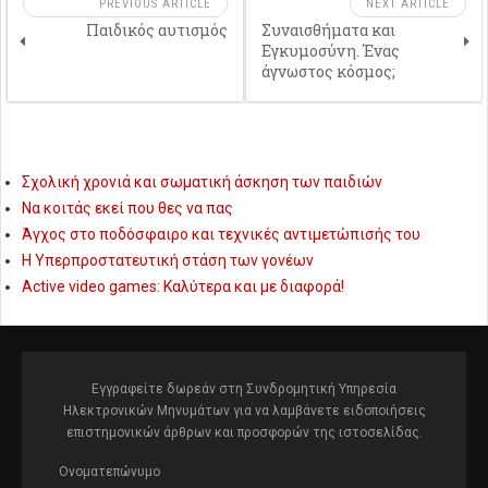
PREVIOUS ARTICLE
NEXT ARTICLE
Παιδικός αυτισμός
Συναισθήματα και
Εγκυμοσύνη. Ένας
άγνωστος κόσμος;
Σχολική χρονιά και σωματική άσκηση των παιδιών
Να κοιτάς εκεί που θες να πας
Άγχος στο ποδόσφαιρο και τεχνικές αντιμετώπισής του
Η Υπερπροστατευτική στάση των γονέων
Active video games: Καλύτερα και με διαφορά!
Εγγραφείτε δωρεάν στη Συνδρομητική Υπηρεσία
Ηλεκτρονικών Μηνυμάτων για να λαμβάνετε ειδοποιήσεις
επιστημονικών άρθρων και προσφορών της ιστοσελίδας.