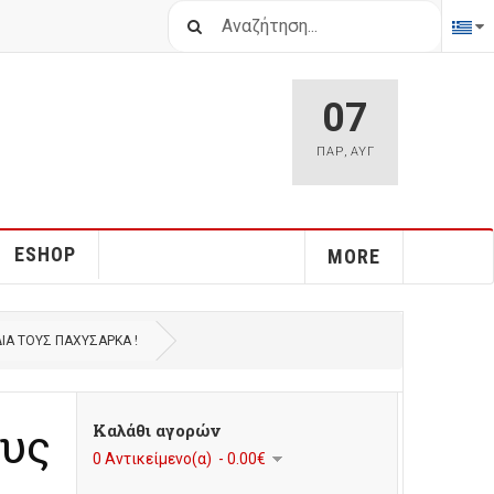
Αναζήτηση...
07
ΠΑΡ
,
ΑΥΓ
ESHOP
MORE
ΔΙΆ ΤΟΥΣ ΠΑΧΎΣΑΡΚΑ !
ους
Καλάθι αγορών
0 Αντικείμενο(α) - 0.00€