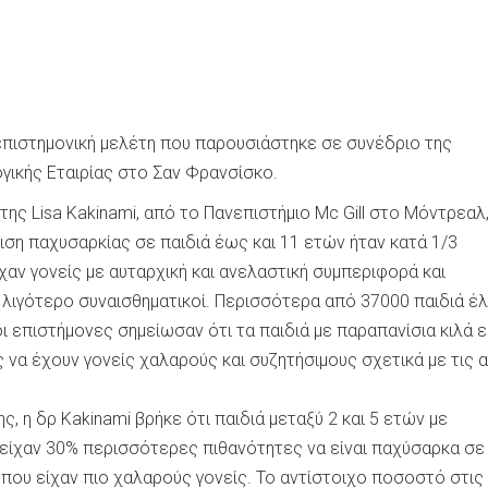
επιστημονική μελέτη που παρουσιάστηκε σε συνέδριο της
γικής Εταιρίας στο Σαν Φρανσίσκο.
της Lisa Kakinami, από το Πανεπιστήμιο Mc Gill στο Μόντρεαλ,
νιση παχυσαρκίας σε παιδιά έως και 11 ετών ήταν κατά 1/3
αν γονείς με αυταρχική και ανελαστική συμπεριφορά και
λιγότερο συναισθηματικοί. Περισσότερα από 37000 παιδιά έ
ι επιστήμονες σημείωσαν ότι τα παιδιά με παραπανίσια κιλά ε
 να έχουν γονείς χαλαρούς και συζητήσιμους σχετικά με τις 
ς, η δρ Kakinami βρήκε ότι παιδιά μεταξύ 2 και 5 ετών με
 είχαν 30% περισσότερες πιθανότητες να είναι παχύσαρκα σε
 που είχαν πιο χαλαρούς γονείς. Το αντίστοιχο ποσοστό στις 