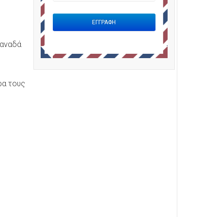
Καναδά
ρα τους