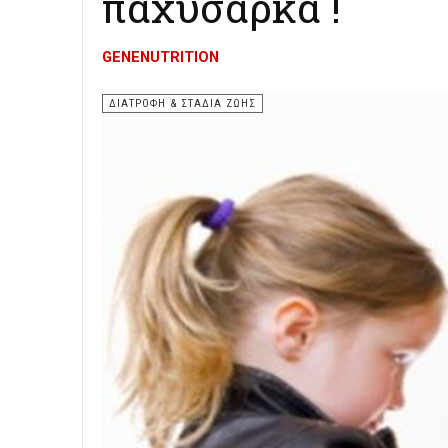
παχύσαρκα !
GENENUTRITION
ΔΙΑΤΡΟΦΉ & ΣΤΆΔΙΑ ΖΩΉΣ