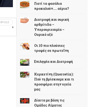
Γιατί τα φασόλια
προκαλούν.... αέρια?
Διατροφή και ουρική
RTICLE
αρθρίτιδα –
Υπερουριχαιμία –
Ουρικό οξύ
Οι 10 πιο πλούσιες
τροφές σε πρωτεΐνη
Επιληψία και Διατροφή
Κερκετίνη (Quercetin):
Πού τη βρίσκουμε και τι
προσφέρει στην υγεία
μας
Δίαιτα με βάση τις
Ομάδες Αίματος