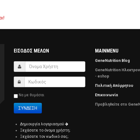
αι!
ΕΊΣΟΔΟΣ ΜΕΛΏΝ
MAINMENU
GeneNutrition Blog
GeneNutrition Ηλεκτρο
- eshop
Πολιτική Απόρρητου
Να με θυμάσαι
Επικοινωνία
Προβληθείτε στο GeneN
Δημιουργία λογαριασμού
Ξεχάσατε το όνομα χρήστη;
Ξεχάσατε τον κωδικό σας;