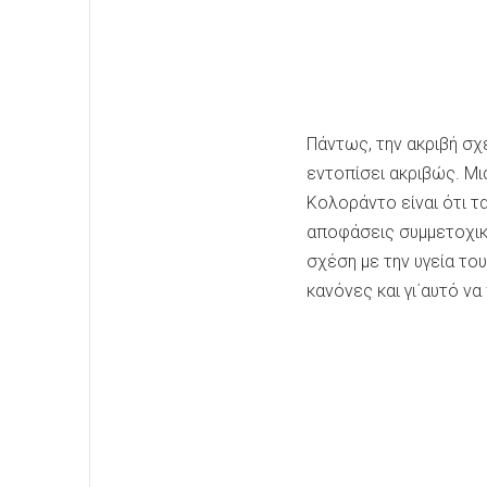
Πάντως, την ακριβή σχ
εντοπίσει ακριβώς. Μι
Κολοράντο είναι ότι τ
αποφάσεις συμμετοχικά
σχέση με την υγεία το
κανόνες και γι΄αυτό να