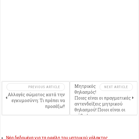
Μητρικός
PREVIOUS ARTICLE
NEXT ARTICLE
θηλασμός!
Αλλαγές σώματος κατά την
Ποιες είναι οι πραγματικές
εγκυμοσύνη: Τι πρέπει να
αντενδείξεις μητρικού
προσέξω!!
θηλασμού! Ποιοι είναι οι
μύθοι!
Νέα δεδομένα για τα οφέλη του μητρικού γάλακτος