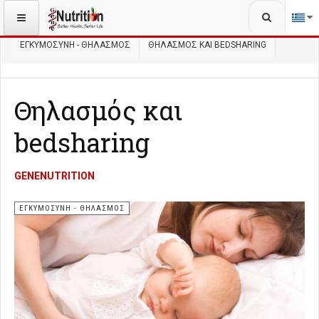
Αναζήτηση...
ΒΡΊΣΚΕΣΤΕ ΕΔΏ:
ΑΡΧΙΚΉ
ΥΓΕΊΑ
ΕΓΚΥΜΟΣΎΝΗ - ΘΗΛΑΣΜΌΣ
ΘΗΛΑΣΜΌΣ ΚΑΙ BEDSHARING
Θηλασμός και
bedsharing
GENENUTRITION
ΕΓΚΥΜΟΣΎΝΗ - ΘΗΛΑΣΜΌΣ