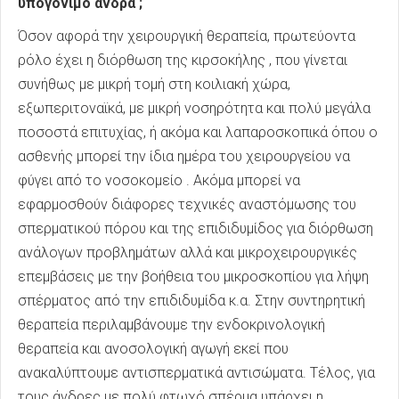
υπογόνιμο άνδρα ;
Όσον αφορά την χειρουργική θεραπεία, πρωτεύοντα
ρόλο έχει η διόρθωση της κιρσοκήλης , που γίνεται
συνήθως με μικρή τομή στη κοιλιακή χώρα,
εξωπεριτοναϊκά, με μικρή νοσηρότητα και πολύ μεγάλα
ποσοστά επιτυχίας, ή ακόμα και λαπαροσκοπικά όπου ο
ασθενής μπορεί την ίδια ημέρα του χειρουργείου να
φύγει από το νοσοκομείο . Ακόμα μπορεί να
εφαρμοσθούν διάφορες τεχνικές αναστόμωσης του
σπερματικού πόρου και της επιδιδυμίδος για διόρθωση
ανάλογων προβλημάτων αλλά και μικροχειρουργικές
επεμβάσεις με την βοήθεια του μικροσκοπίου για λήψη
σπέρματος από την επιδιδυμίδα κ.α. Στην συντηρητική
θεραπεία περιλαμβάνουμε την ενδοκρινολογική
θεραπεία και ανοσολογική αγωγή εκεί που
ανακαλύπτουμε αντισπερματικά αντισώματα. Τέλος, για
τους άνδρες με πολύ φτωχό σπέρμα υπάρχει η