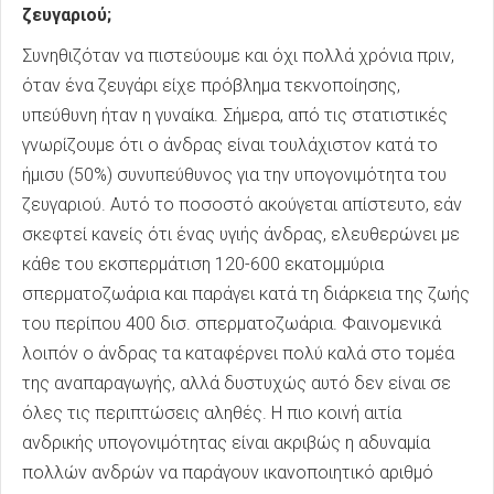
ζευγαριού;
Συνηθιζόταν να πιστεύουμε και όχι πολλά χρόνια πριν,
όταν ένα ζευγάρι είχε πρόβλημα τεκνοποίησης,
υπεύθυνη ήταν η γυναίκα. Σήμερα, από τις στατιστικές
γνωρίζουμε ότι ο άνδρας είναι τουλάχιστον κατά το
ήμισυ (50%) συνυπεύθυνος για την υπογονιμότητα του
ζευγαριού. Αυτό το ποσοστό ακούγεται απίστευτο, εάν
σκεφτεί κανείς ότι ένας υγιής άνδρας, ελευθερώνει με
κάθε του εκσπερμάτιση 120-600 εκατομμύρια
σπερματοζωάρια και παράγει κατά τη διάρκεια της ζωής
του περίπου 400 δισ. σπερματοζωάρια. Φαινομενικά
λοιπόν ο άνδρας τα καταφέρνει πολύ καλά στο τομέα
της αναπαραγωγής, αλλά δυστυχώς αυτό δεν είναι σε
όλες τις περιπτώσεις αληθές. Η πιο κοινή αιτία
ανδρικής υπογονιμότητας είναι ακριβώς η αδυναμία
πολλών ανδρών να παράγουν ικανοποιητικό αριθμό