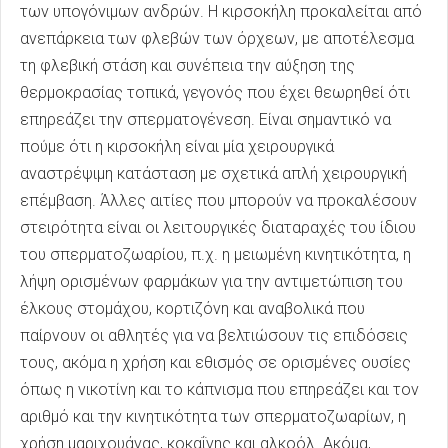
των υπογόνιμων ανδρών. Η κιρσοκήλη προκαλείται από
ανεπάρκεια των φλεβών των όρχεων, με αποτέλεσμα
τη φλεβική στάση και συνέπεια την αύξηση της
θερμοκρασίας τοπικά, γεγονός που έχει θεωρηθεί ότι
επηρεάζει την σπερματογένεση. Είναι σημαντικό να
πούμε ότι η κιρσοκήλη είναι μία χειρουργικά
αναστρέψιμη κατάσταση με σχετικά απλή χειρουργική
επέμβαση. Άλλες αιτίες που μπορούν να προκαλέσουν
στειρότητα είναι οι λειτουργικές διαταραχές του ίδιου
του σπερματοζωαρίου, π.χ. η μειωμένη κινητικότητα, η
λήψη ορισμένων φαρμάκων για την αντιμετώπιση του
έλκους στομάχου, κορτιζόνη και αναβολικά που
παίρνουν οι αθλητές για να βελτιώσουν τις επιδόσεις
τους, ακόμα η χρήση και εθισμός σε ορισμένες ουσίες
όπως η νικοτίνη και το κάπνισμα που επηρεάζει και τον
αριθμό και την κινητικότητα των σπερματοζωαρίων, η
χρήση μαριχουάνας, κοκαΐνης και αλκοόλ. Ακόμα,