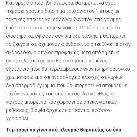
Κατ'αρχάς όπως ήδη ανέφερα, θα πρέπει να έχει
περάσει χρονικό διάστημα τουλάχιστον 1 έτους με
τακτικές επαφές και εάν είναι δυνατόν στις γόνιμες
ημέρες του κύκλου της γυναίκας. Μετά από αυτό το
διάστημα και εφ'όσον δεν υπήρξε σύλληψη, θα πρέπει
το ζευγάρι και όχι μόνον ο άνδρας, να απευθύνεται στον
ανδρολόγο, ο οποίος προφανώς μετά από τη λήψη
ενός καλού ιστορικού θα συστήσει ορισμένες
εξετάσεις (που θα περιλαμβάνουν έναν πλήρη ορμονικό
χρωματοσωμικό και ανοσολογικό έλεγχο) και κυρίως
ένα σπερμοδιάγραμμα, που θα μπορέσει να αποκαλύψει
τυχόν ανωμαλίες του σπέρματος. Ακολούθως, ο
γιατρός μπορεί να προχωρήσει σε απεικονιστικές
μεθόδους, βιοψία όρχεων κ.α., εάν και εφ'όσον
χρειασθεί.
Τι μπορεί να γίνει από πλευράς θεραπείας σε ένα