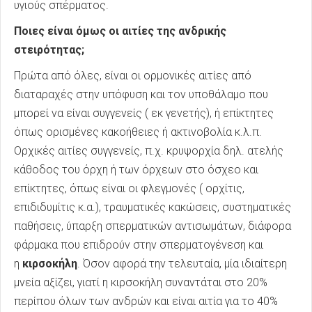
υγιούς σπέρματος.
Ποιες είναι όμως οι αιτίες της ανδρικής
στειρότητας;
Πρώτα από όλες, είναι οι ορμονικές αιτίες από
διαταραχές στην υπόφυση και τον υποθάλαμο που
μπορεί να είναι συγγενείς ( εκ γενετής), ή επίκτητες
όπως ορισμένες κακοήθειες ή ακτινοβολία κ.λ.π.
Ορχικές αιτίες συγγενείς, π.χ. κρυψορχία δηλ. ατελής
κάθοδος του όρχη ή των όρχεων στο όσχεο και
επίκτητες, όπως είναι οι φλεγμονές ( ορχίτις,
επιδιδυμίτις κ.α.), τραυματικές κακώσεις, συστηματικές
παθήσεις, ύπαρξη σπερματικών αντισωμάτων, διάφορα
φάρμακα που επιδρούν στην σπερματογένεση και
η
κιρσοκήλη
. Όσον αφορά την τελευταία, μία ιδιαίτερη
μνεία αξίζει, γιατί η κιρσοκήλη συναντάται στο 20%
περίπου όλων των ανδρών και είναι αιτία για το 40%