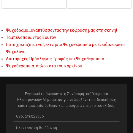
Ψυχόδραμα…αναπτύσσοντας την έκφρασή μας στη σκηνή!
Ταμπελοποιώντας Εαυτόν
Πότε χρειάζεται να ξεκινήσω Ψυχοθεραπεία με εξειδικευμένο
Ψυχολόγο;
Διαταραχές Πρόσληψης Τροφής και Ψυχοθεραπεία
Ψυχοθεραπεία: όπλο κατά του καρκίνου
Εγγραφείτε δωρεάν στη Συνδρομητική Υπηρεσία
Ηλεκτρονικών Μηνυμάτων για να λαμβάνετε ειδοποιήσεις
επιστημονικών άρθρων και προσφορών της ιστοσελίδας.