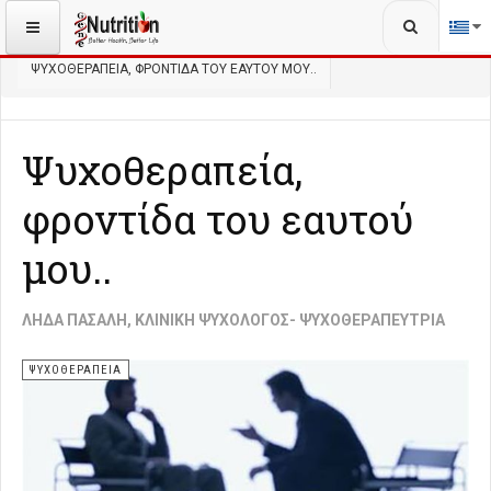
Αναζήτηση...
ΒΡΊΣΚΕΣΤΕ ΕΔΏ:
ΑΡΧΙΚΉ
ΨΥΧΟΛΟΓΊΑ
ΨΥΧΟΘΕΡΑΠΕΊΑ
ΨΥΧΟΘΕΡΑΠΕΊΑ, ΦΡΟΝΤΊΔΑ ΤΟΥ ΕΑΥΤΟΎ ΜΟΥ..
Ψυχοθεραπεία,
φροντίδα του εαυτού
μου..
ΛΉΔΑ ΠΑΣΑΛΉ, ΚΛΙΝΙΚΉ ΨΥΧΟΛΌΓΟΣ- ΨΥΧΟΘΕΡΑΠΕΎΤΡΙΑ
ΨΥΧΟΘΕΡΑΠΕΊΑ