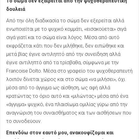
Το σώμα δεν εξαιρείται από την ψυχοθεραπευτική
δουλειά
Από την όλη διαδικασία το σώμα δεν εξερείται αλλά
ενωποιείται με το ψυχικό κομμάτι, «εισακούεται» σιγά
σιγά γιατί και το σώμα είναι λόγος. Μέσα από αυτό
εκφράζεται κάτι που δεν μιλήθηκε, δεν ειπώθηκε και
μετά βίας έγινε αντιληπτό από την συνείδηση αλλά
έγινε αντιληπτό από τα τρίσβαθα, σύμφωνα με την
Francoise Dolto. Μέσα στο γραφείο του ψυχοθεραπευτή
λοιπόν δίνεται χώρος και στο σώμα «να μιλήσει», όχι
μέσα από το άγγιγμα ως αίσθηση, ως αφή αλλά
κρατώντας το όριο αυτό και «μιλώντας» μέσα από ένα
«άγγιγμα» ψυχικό, ένα πλαισίωμα ομιλίας γύρω από την
αναγνώριση του συναισθήματος και των αισθήσεων που
το συνοδεύουν.
Επενδύω στον εαυτό μου, ανακουφίζομαι και