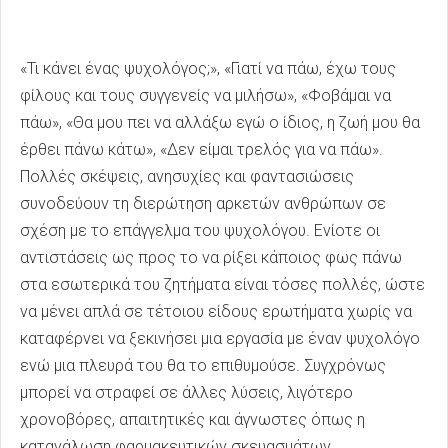
«Τι κάνει ένας ψυχολόγος;», «Γιατί να πάω, έχω τους
φίλους και τους συγγενείς να μιλήσω», «Φοβάμαι να
πάω», «Θα μου πει να αλλάξω εγώ ο ίδιος, η ζωή μου θα
έρθει πάνω κάτω», «Δεν είμαι τρελός για να πάω».
Πολλές σκέψεις, ανησυχίες και φαντασιώσεις
συνοδεύουν τη διερώτηση αρκετών ανθρώπων σε
σχέση με το επάγγελμα του ψυχολόγου. Ενίοτε οι
αντιστάσεις ως προς το να ρίξει κάποιος φως πάνω
στα εσωτερικά του ζητήματα είναι τόσες πολλές, ώστε
να μένει απλά σε τέτοιου είδους ερωτήματα χωρίς να
καταφέρνει να ξεκινήσει μια εργασία με έναν ψυχολόγο
ενώ μια πλευρά του θα το επιθυμούσε. Συγχρόνως
μπορεί να στραφεί σε άλλες λύσεις, λιγότερο
χρονοβόρες, απαιτητικές και άγνωστες όπως η
κατανάλωση φαρμακευτικών σκευασμάτων