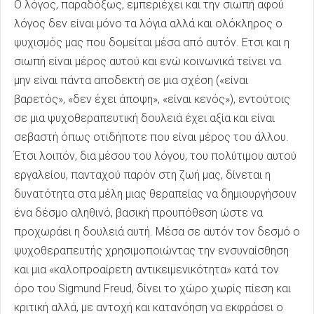
Ο λόγος, παραδόξως, εμπεριέχει και την σιωπή αφού
λόγος δεν είναι μόνο τα λόγια αλλά και ολόκληρος ο
ψυχισμός μας που δομείται μέσα από αυτόν. Ετσι και η
σιωπή είναι μέρος αυτού και ενώ κοινωνικά τείνει να
μην είναι πάντα αποδεκτή σε μια σχέση («είναι
βαρετός», «δεν έχει άποψη», «είναι κενός»), εντούτοις
σε μια ψυχοθεραπευτική δουλειά έχει αξία και είναι
σεβαστή όπως οτιδήποτε που είναι μέρος του άλλου.
Έτσι λοιπόν, δια μέσου του λόγου, του πολύτιμου αυτού
εργαλείου, πανταχού παρόν στη ζωή μας, δίνεται η
δυνατότητα στα μέλη μιας θεραπείας να δημιουργήσουν
ένα δέσμο αληθινό, βασική προυπόθεση ώστε να
προχωράει η δουλειά αυτή. Μέσα σε αυτόν τον δεσμό ο
ψυχοθεραπευτής χρησιμοποιώντας την ενσυναίσθηση
και μια «καλοπροαίρετη αντικειμενικότητα» κατά τον
όρο του Sigmund Freud, δίνει το χώρο χωρίς πίεση και
κριτική αλλά, με αντοχή και κατανόηση να εκφράσει ο