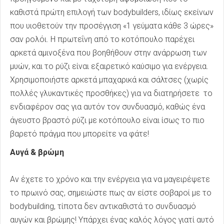
καθιστά πρώτη επιλογή των bodybuilders, ιδίως εκείνων
που υιοθετούν την προσέγγιση «1 γεύματα κάθε 3 ώρες»
σαν ρολόι. Η πρωτεΐνη από το κοτόπουλο παρέχει
αρκετά αμινοξένα που βοηθήθουν στην ανάρρωση των
μυών, και το ρύζι είναι εξαιρετικό καύσιμο για ενέργεια.
Χρησιμοποιήστε αρκετά μπαχαρικά και σάλτσες (χωρίς
πολλές γλυκαντικές προσθήκες) για να διατηρήσετε το
ενδιαφέρον σας για αυτόν τον συνδυασμό, καθώς ένα
άγευστο βραστό ρύζι με κοτόπουλο είναι ίσως το πιο
βαρετό πράγμα που μπορείτε να φάτε!
Αυγά & βρώμη
Αν έχετε το χρόνο και την ενέργεια για να μαγειρέψετε
το πρωινό σας, σημειώστε πως αν είστε σοβαροί με το
bodybuilding, τίποτα δεν αντικαθιστά το συνδυασμό
αυγών και βρώμης! Υπάρχει ένας καλός λόγος γιατί αυτό