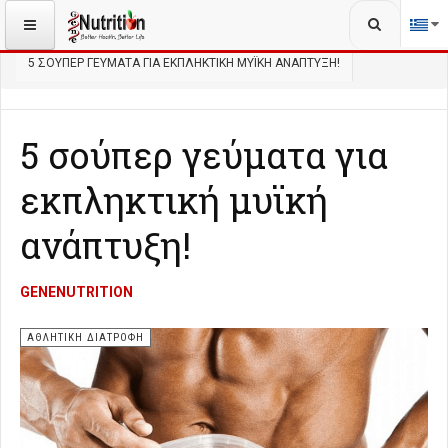
Αναζήτηση...
ΒΡΊΣΚΕΣΤΕ ΕΔΏ:
ΑΡΧΙΚΉ
ΆΣΚΗΣΗ
ΑΘΛΗΤΙΚΉ ΔΙΑΤΡΟΦΉ
5 ΣΟΎΠΕΡ ΓΕΎΜΑΤΑ ΓΙΑ ΕΚΠΛΗΚΤΙΚΉ ΜΥΪΚΉ ΑΝΆΠΤΥΞΗ!
5 σούπερ γεύματα για
εκπληκτική μυϊκή
ανάπτυξη!
GENENUTRITION
ΑΘΛΗΤΙΚΉ ΔΙΑΤΡΟΦΉ