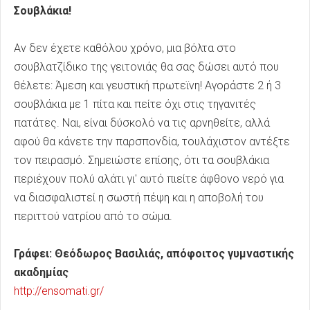
Σουβλάκια!
Αν δεν έχετε καθόλου χρόνο, μια βόλτα στο
σουβλατζίδικο της γειτονιάς θα σας δώσει αυτό που
θέλετε: Άμεση και γευστική πρωτεϊνη! Αγοράστε 2 ή 3
σουβλάκια με 1 πίτα και πείτε όχι στις τηγανιτές
πατάτες. Ναι, είναι δύσκολό να τις αρνηθείτε, αλλά
αφού θα κάνετε την παρσπονδία, τουλάχιστον αντέξτε
τον πειρασμό. Σημειώστε επίσης, ότι τα σουβλάκια
περιέχουν πολύ αλάτι γι' αυτό πιείτε άφθονο νερό για
να διασφαλιστεί η σωστή πέψη και η αποβολή του
περιττού νατρίου από το σώμα.
Γράφει: Θεόδωρος Βασιλιάς, απόφοιτος γυμναστικής
ακαδημίας
http://ensomati.gr/